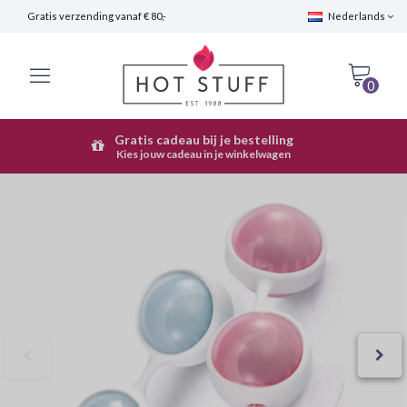
Gratis verzending vanaf € 80,-
Nederlands
0
Gratis cadeau bij je bestelling
Snelle Verzending (24 uur)
Kies jouw cadeau in je winkelwagen