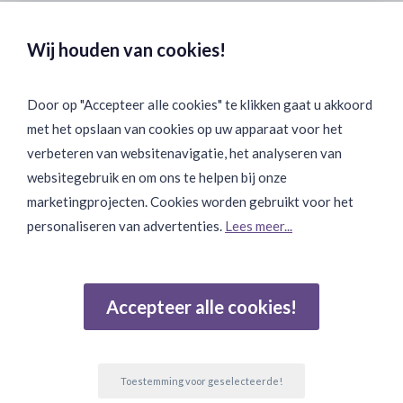
Veilig & Discreet Afrekenen:
Wij houden van cookies!
Door op "Accepteer alle cookies" te klikken gaat u akkoord
met het opslaan van cookies op uw apparaat voor het
Binnen 24 uur Discreet Bezorgd:
verbeteren van websitenavigatie, het analyseren van
websitegebruik en om ons te helpen bij onze
marketingprojecten. Cookies worden gebruikt voor het
personaliseren van advertenties.
Lees meer...
Join Onze Community:
Accepteer alle cookies!
Reviews
Gebaseerd op 502 beoordelingen
Toestemming voor geselecteerde!