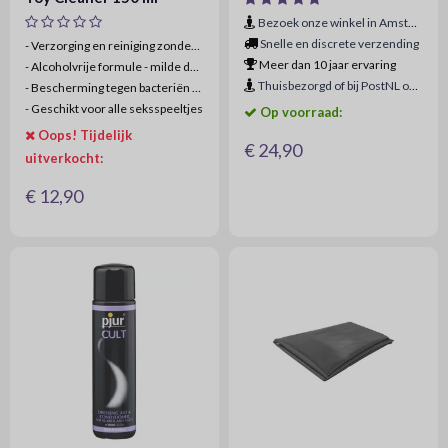
Bezoek onze winkel in Amsterdam
Snelle en discrete verzending
- Verzorging en reiniging zonder vlekken
Meer dan 10 jaar ervaring
-
Alcoholvrije formule - milde desinfectie
Thuisbezorgd of bij PostNL ophaalpunt
-
Bescherming tegen bacteriën en virussen
-
Geschikt voor alle seksspeeltjes
Op voorraad:
Oops! Tijdelijk
€ 24,90
uitverkocht:
€ 12,90