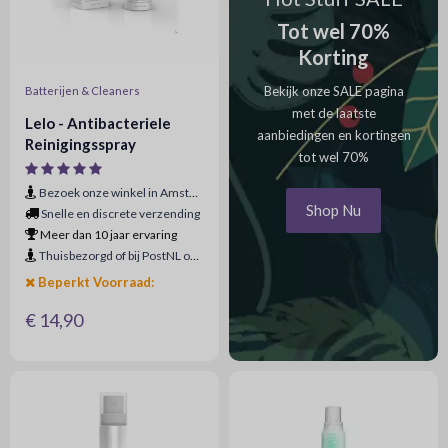
Tot wel 70%
Korting
Bekijk onze SALE pagina
Batterijen & Cleaners
met de laatste
Lelo - Antibacteriele
aanbiedingen en kortingen
Reinigingsspray
tot wel 70%
Bezoek onze winkel in Amsterdam
Shop Nu
Snelle en discrete verzending
Meer dan 10 jaar ervaring
Thuisbezorgd of bij PostNL ophaalpunt
Beperkt Voorraad:
€ 14,90