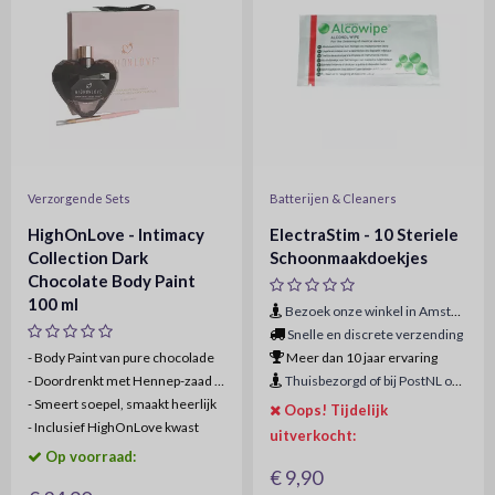
Verzorgende Sets
Batterijen & Cleaners
HighOnLove - Intimacy
ElectraStim - 10 Steriele
Collection Dark
Schoonmaakdoekjes
Chocolate Body Paint
100 ml
Bezoek onze winkel in Amsterdam
Snelle en discrete verzending
- Body Paint van pure chocolade
Meer dan 10 jaar ervaring
-
Doordrenkt met Hennep-zaad olie
Thuisbezorgd of bij PostNL ophaalpunt
-
Smeert soepel, smaakt heerlijk
Oops! Tijdelijk
-
Inclusief HighOnLove kwast
uitverkocht:
Op voorraad:
€ 9,90