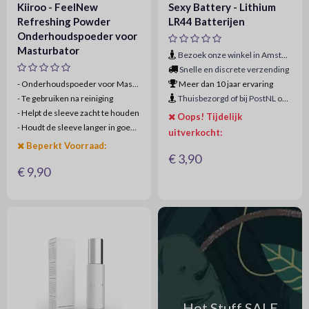
Kiiroo - FeelNew
Sexy Battery - Lithium
Refreshing Powder
LR44 Batterijen
Onderhoudspoeder voor
Masturbator
Bezoek onze winkel in Amsterdam
Snelle en discrete verzending
- Onderhoudspoeder voor Masturbator/Sleeves
Meer dan 10 jaar ervaring
-
Te gebruiken na reiniging
Thuisbezorgd of bij PostNL ophaalpunt
-
Helpt de sleeve zacht te houden
Oops! Tijdelijk
-
Houdt de sleeve langer in goede conditie
uitverkocht:
Beperkt Voorraad:
€ 3,90
€ 9,90
Hot Stuff SALE