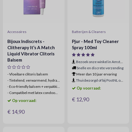
Accessoires
Batterijen & Cleaners
Bijoux Indiscrets -
Pjur - Med Toy Cleaner
Clitherapy It’s A Match
Spray 100ml
Liquid Vibrator Clitoris
Balsem
Bezoek onze winkel in Amsterdam
Snelle en discrete verzending
- Vloeibare clitoris balsem
Meer dan 10 jaar ervaring
-
Tintelend, verwarmend, hydraterend
Thuisbezorgd of bij PostNL ophaalpunt
-
Eco-friendly balsem + verpakking
Op voorraad:
-
Compatibel met latex condooms & sextoys
€ 12,90
Op voorraad:
€ 14,90