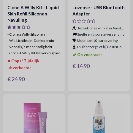
Clone A Willy Kit - Liquid
Lovense - USB Bluetooth
Skin Refill Siliconen
Adapter
Navulling
Bezoek onze winkel in Amsterdam
- Clone a Willy Siliconen
Snelle en discrete verzending
-
Wit, Lichtbruin, Donkerbruin
Meer dan 10 jaar ervaring
-
Voor als je meer nodig hebt
Thuisbezorgd of bij PostNL ophaalpunt
-
Clone A Willy Kit los verkrijgbaar
Op voorraad:
Oops! Tijdelijk
€ 14,90
uitverkocht:
€ 24,90