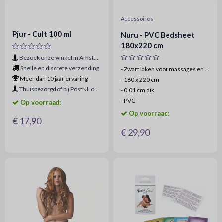
Accessoires
Pjur - Cult 100 ml
Nuru - PVC Bedsheet
180x220 cm
Bezoek onze winkel in Amsterdam
Snelle en discrete verzending
- Zwart laken voor massages en meer
Meer dan 10 jaar ervaring
-
180 x 220 cm
Thuisbezorgd of bij PostNL ophaalpunt
-
0.01 cm dik
-
PVC
Op voorraad:
Op voorraad:
€ 17,90
€ 29,90