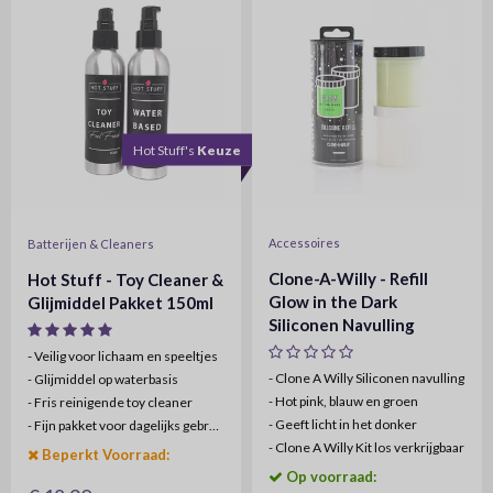
Hot Stuff's
Keuze
Accessoires
Batterijen & Cleaners
Clone-A-Willy - Refill
Hot Stuff - Toy Cleaner &
Glow in the Dark
Glijmiddel Pakket 150ml
Siliconen Navulling
- Veilig voor lichaam en speeltjes
- Clone A Willy Siliconen navulling
-
Glijmiddel op waterbasis
-
Hot pink, blauw en groen
-
Fris reinigende toy cleaner
-
Geeft licht in het donker
-
Fijn pakket voor dagelijks gebruik
-
Clone A Willy Kit los verkrijgbaar
Beperkt Voorraad:
Op voorraad: