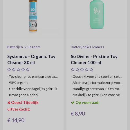
Batterijen & Cleaners
Batterijen & Cleaners
System Jo - Organic Toy
So Divine - Pristine Toy
Cleaner 30 ml
Cleaner 100 ml
- Toy cleaner op plantaardige basis
- Geschikt voor alle soorten seksspeeltjes.
-
95% organic
-
Alcoholvrije formule zorgt voor veilig gebruik.
-
Geschikt voor dagelijks gebruik
-
Handige grootte van 100ml voor thuisgebruik of op reis.
-
Bevat geen alcohol
-
Makkelijk te gebruiken voor het behoud van hygiëne
Oops! Tijdelijk
Op voorraad:
uitverkocht:
€ 8,90
€ 14,90