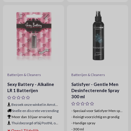
Batterijen & Cleaners
Batterijen & Cleaners
Sexy Battery - Alkaline
Satisfyer - Gentle Men
LR 1 Batterijen
Desinfecterende Spray
300 ml
Bezoek onze winkel in Amsterdam
Snelle en discrete verzending
- Speciaal voor Satisfyer Men speeltjes
Meer dan 10 jaar ervaring
-
Reinigt voorzichtig en grondig
Thuisbezorgd of bij PostNL ophaalpunt
-
Handige spray
-
300 ml
Oops! Tijdelijk