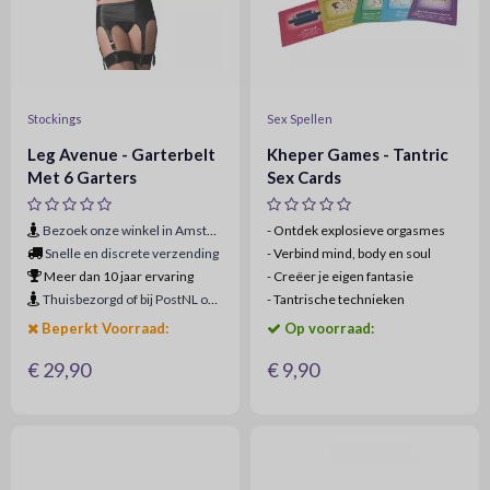
Stockings
Sex Spellen
Leg Avenue - Garterbelt
Kheper Games - Tantric
Met 6 Garters
Sex Cards
Bezoek onze winkel in Amsterdam
- Ontdek explosieve orgasmes
Snelle en discrete verzending
-
Verbind mind, body en soul
Meer dan 10 jaar ervaring
-
Creëer je eigen fantasie
Thuisbezorgd of bij PostNL ophaalpunt
-
Tantrische technieken
Beperkt Voorraad:
Op voorraad:
€ 29,90
€ 9,90