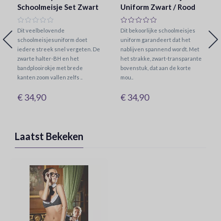
Schoolmeisje Set Zwart
Uniform Zwart / Rood
Dit veelbelovende
Dit bekoorlijke schoolmeisjes
schoolmeisjesuniform doet
uniform garandeert dat het
iedere streek snel vergeten. De
nablijven spannend wordt. Met
zwarte halter-BH en het
het strakke, zwart-transparante
bandplooirokje met brede
bovenstuk, dat aan de korte
kanten zoom vallen zelfs ..
mou..
€ 34,90
€ 34,90
Laatst Bekeken