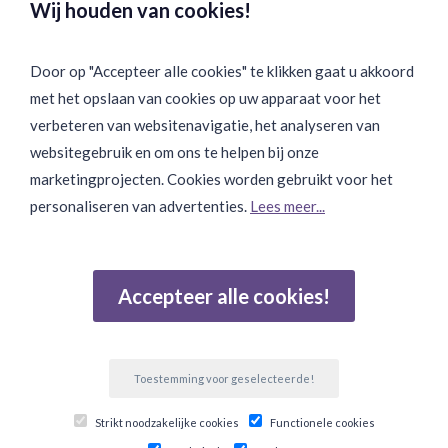
Wij houden van cookies!
Door op "Accepteer alle cookies" te klikken gaat u akkoord
met het opslaan van cookies op uw apparaat voor het
Binnen 24 uur Discreet Bezorgd:
verbeteren van websitenavigatie, het analyseren van
websitegebruik en om ons te helpen bij onze
marketingprojecten. Cookies worden gebruikt voor het
personaliseren van advertenties.
Lees meer...
Join Onze Community:
Accepteer alle cookies!
Reviews
Gebaseerd op 502 beoordelingen
Toestemming voor geselecteerde!
© Copyright 2026 Ten Twelve Lifestyle E-Commerce. Alle
Strikt noodzakelijke cookies
Functionele cookies
prijzen zijn incl btw.