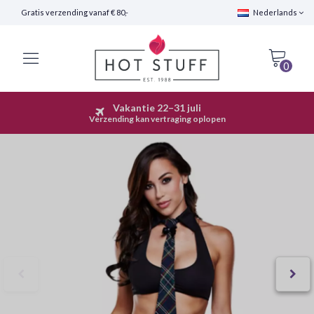
Gratis verzending vanaf € 80,-
Nederlands
0
Vakantie 22–31 juli
Snelle Verzending (24 uur)
Verzending kan vertraging oplopen