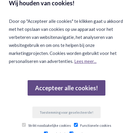
Wij houden van cookies!
Door op "Accepteer alle cookies" te klikken gaat u akkoord
met het opslaan van cookies op uw apparaat voor het
Binnen 24 uur Discreet Bezorgd:
verbeteren van websitenavigatie, het analyseren van
websitegebruik en om ons te helpen bij onze
marketingprojecten. Cookies worden gebruikt voor het
personaliseren van advertenties.
Lees meer...
Join Onze Community:
Accepteer alle cookies!
Reviews
Gebaseerd op 502 beoordelingen
Toestemming voor geselecteerde!
© Copyright 2026 Ten Twelve Lifestyle E-Commerce. Alle
Strikt noodzakelijke cookies
Functionele cookies
prijzen zijn incl btw.