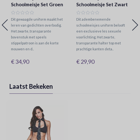
Schoolmeisje Set Groen
Schoolmeisje Set Zwart
Dit gewaagde uniform maakt het
Dit adembenemende
leren van gedichten overbodig.
schoolmeisjes uniform belooft
Het zwarte, transparante
een exclusieve les sexuele
bovenstuk met speels
voorlichting. Het zwarte,
stippelpatroon is aan de korte
transparante halter top met
mouwen en d..
prachtige kanten deta..
€ 34,90
€ 29,90
Laatst Bekeken