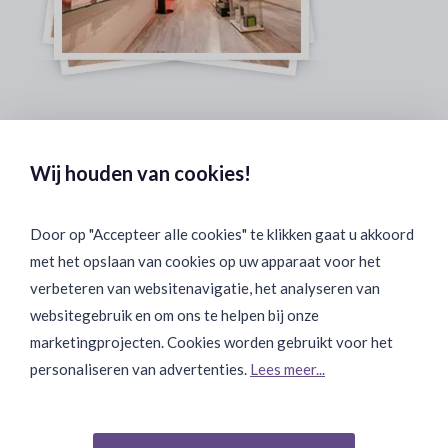
Veilig & Discreet Afrekenen:
Wij houden van cookies!
Door op "Accepteer alle cookies" te klikken gaat u akkoord
met het opslaan van cookies op uw apparaat voor het
Binnen 24 uur Discreet Bezorgd:
verbeteren van websitenavigatie, het analyseren van
websitegebruik en om ons te helpen bij onze
marketingprojecten. Cookies worden gebruikt voor het
personaliseren van advertenties.
Lees meer...
Join Onze Community: