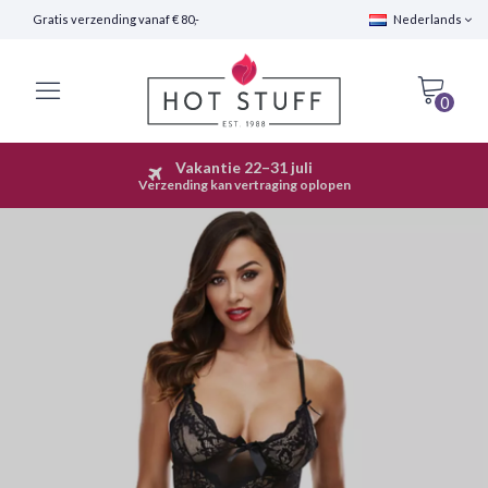
Gratis verzending vanaf € 80,-
Nederlands
0
Vakantie 22–31 juli
Snelle Verzending (24 uur)
Verzending kan vertraging oplopen