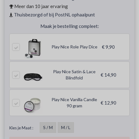
Meer dan 10 jaar ervaring
Thuisbezorgd of bij PostNL ophaalpunt
Maak je bestelling compleet:
Play Nice Role Play Dice
€ 9,90
Play Nice Satin & Lace
€ 14,90
Blindfold
Play Nice Vanilla Candle
€ 12,90
90 gram
S / M
M / L
Kies je Maat :