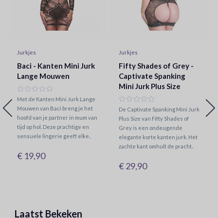
Jurkjes
Jurkjes
Baci - Kanten Mini Jurk
Fifty Shades of Grey -
Lange Mouwen
Captivate Spanking
Mini Jurk Plus Size
Met de Kanten Mini Jurk Lange
Mouwen van Baci breng je het
De Captivate Spanking Mini Jurk
hoofd van je partner in mum van
Plus Size van Fifty Shades of
tijd op hol. Deze prachtige en
Grey is een ondeugende
sensuele lingerie geeft elke..
elegante korte kanten jurk. Het
zachte kant omhult de pracht..
€ 19,90
€ 29,90
Laatst Bekeken