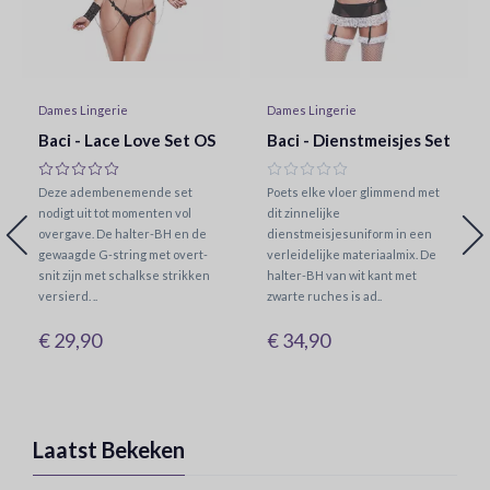
Dames Lingerie
Dames Lingerie
Baci - Lace Love Set OS
Baci - Dienstmeisjes Set
Deze adembenemende set
Poets elke vloer glimmend met
nodigt uit tot momenten vol
dit zinnelijke
overgave. De halter-BH en de
dienstmeisjesuniform in een
gewaagde G-string met overt-
verleidelijke materiaalmix. De
snit zijn met schalkse strikken
halter-BH van wit kant met
versierd. ..
zwarte ruches is ad..
€ 29,90
€ 34,90
Laatst Bekeken