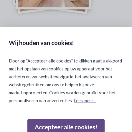
Veilig & Discreet Afrekenen:
Wij houden van cookies!
Door op "Accepteer alle cookies" te klikken gaat u akkoord
met het opslaan van cookies op uw apparaat voor het
Binnen 24 uur Discreet Bezorgd:
verbeteren van websitenavigatie, het analyseren van
websitegebruik en om ons te helpen bij onze
marketingprojecten. Cookies worden gebruikt voor het
personaliseren van advertenties.
Lees meer...
Join Onze Community:
Accepteer alle cookies!
Reviews