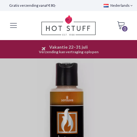
Gratis verzending vanaf € 80,-
Nederlands
0
Vakantie 22–31 juli
Snelle Verzending (24 uur)
Verzending kan vertraging oplopen