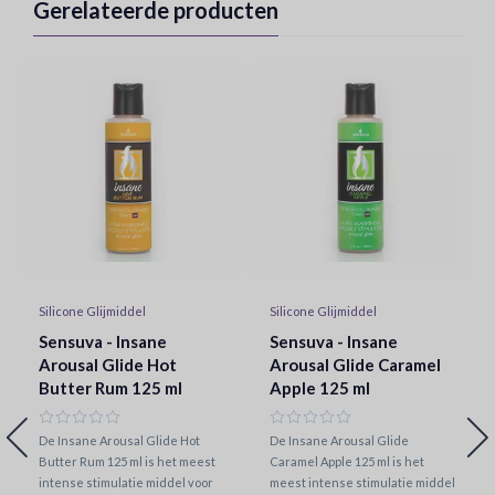
Gerelateerde producten
Silicone Glijmiddel
Silicone Glijmiddel
Sensuva - Insane
Sensuva - Insane
Arousal Glide Hot
Arousal Glide Caramel
Butter Rum 125 ml
Apple 125 ml
De Insane Arousal Glide Hot
De Insane Arousal Glide
Butter Rum 125 ml is het meest
Caramel Apple 125 ml is het
intense stimulatie middel voor
meest intense stimulatie middel