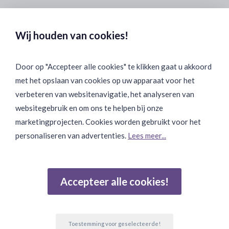
Veilig & Discreet Afrekenen:
Wij houden van cookies!
Door op "Accepteer alle cookies" te klikken gaat u akkoord
met het opslaan van cookies op uw apparaat voor het
Binnen 24 uur Discreet Bezorgd:
verbeteren van websitenavigatie, het analyseren van
websitegebruik en om ons te helpen bij onze
marketingprojecten. Cookies worden gebruikt voor het
personaliseren van advertenties.
Lees meer...
Join Onze Community:
Accepteer alle cookies!
Reviews
Gebaseerd op 502 beoordelingen
Toestemming voor geselecteerde!