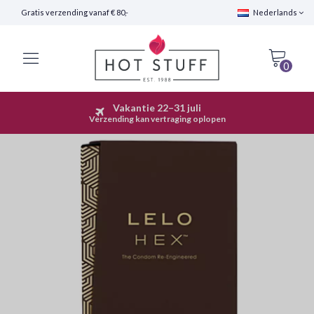
Gratis verzending vanaf € 80,-
Nederlands
0
Vakantie 22–31 juli
Snelle Verzending (24 uur)
Verzending kan vertraging oplopen