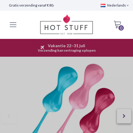
Gratis verzending vanaf € 80,-
Nederlands
0
Vakantie 22–31 juli
Snelle Verzending (24 uur)
Verzending kan vertraging oplopen