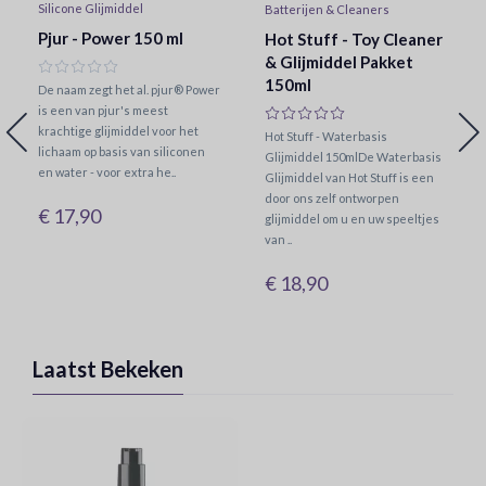
Silicone Glijmiddel
Batterijen & Cleaners
Pjur - Power 150 ml
Hot Stuff - Toy Cleaner
& Glijmiddel Pakket
150ml
De naam zegt het al. pjur® Power
is een van pjur's meest
krachtige glijmiddel voor het
Hot Stuff - Waterbasis
lichaam op basis van siliconen
Glijmiddel 150mlDe Waterbasis
en water - voor extra he..
Glijmiddel van Hot Stuff is een
door ons zelf ontworpen
€ 17,90
glijmiddel om u en uw speeltjes
van ..
€ 18,90
Laatst Bekeken