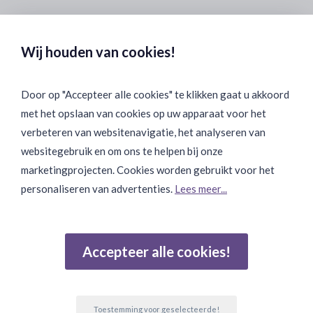
Veilig & Discreet Afrekenen:
Wij houden van cookies!
Door op "Accepteer alle cookies" te klikken gaat u akkoord
met het opslaan van cookies op uw apparaat voor het
Binnen 24 uur Discreet Bezorgd:
verbeteren van websitenavigatie, het analyseren van
websitegebruik en om ons te helpen bij onze
marketingprojecten. Cookies worden gebruikt voor het
personaliseren van advertenties.
Lees meer...
Join Onze Community:
Accepteer alle cookies!
Reviews
Gebaseerd op 502 beoordelingen
Toestemming voor geselecteerde!