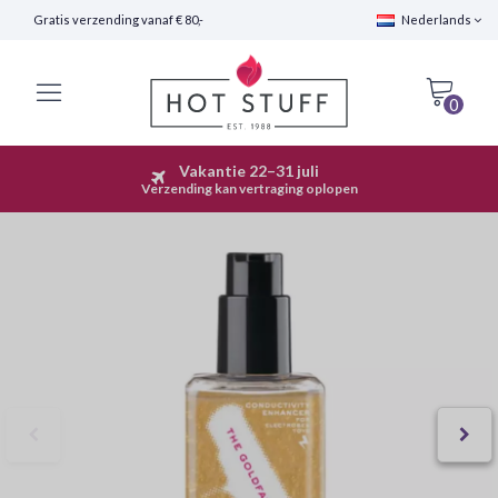
Gratis verzending vanaf € 80,-
Nederlands
0
Vakantie 22–31 juli
Snelle Verzending (24 uur)
Verzending kan vertraging oplopen