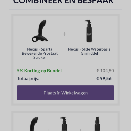
COMBINEER EN BESPAAR
+
Nexus - Sparta
Nexus - Slide Waterbasis
Bewegende Prostaat
Glijmiddel
Stroker
5% Korting op Bundel
€ 104,80
Totaalprijs:
€ 99,56
Plaats in Winkelwagen
+
+