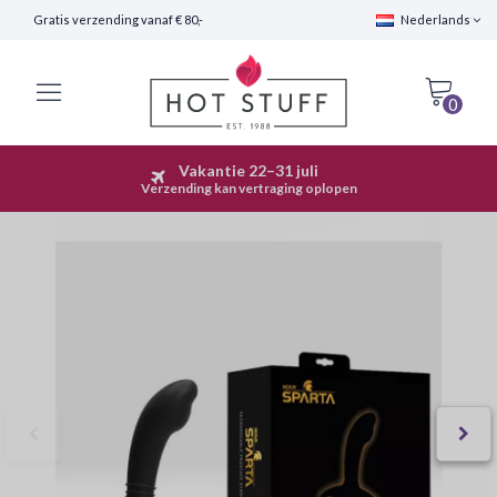
Gratis verzending vanaf € 80,-
Nederlands
0
Vakantie 22–31 juli
Snelle Verzending (24 uur)
Verzending kan vertraging oplopen