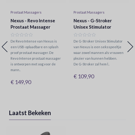
Prostaat Massagers
Prostaat Massagers
Nexus - Revo Intense
Nexus - G-Stroker
Prostaat Massager
Unisex Stimulator
De Revo Intense van Nexus is
De G-Stroker Unisex Stimulator
een USB-oplaadbare en splash
van Nexus is een seksspeeltje
proof prostaat massager. De
waar zowel mannen als vrouwen
Revo Intense prostaat massager
plezier van kunnen hebben.
is ontworpen met oog voor de
De G-Stroker zal hem l..
mann..
€ 109,90
€ 149,90
Laatst Bekeken