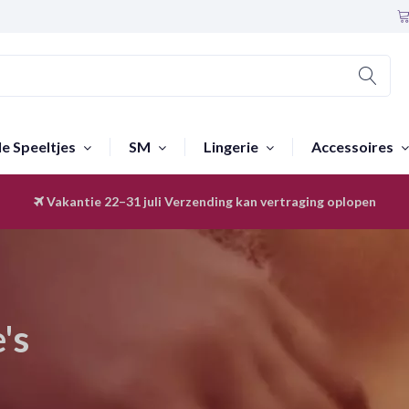
le Speeltjes
SM
Lingerie
Accessoires
Vakantie 22–31 juli
Discreet & Anoniem
Verzending kan vertraging oplopen
's