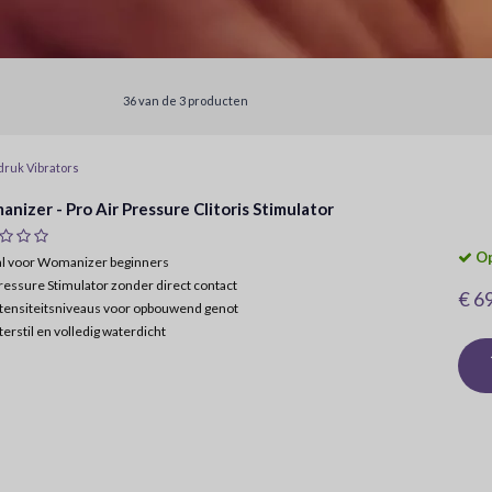
36 van de 3 producten
druk Vibrators
nizer - Pro Air Pressure Clitoris Stimulator
Op
aal voor Womanizer beginners
ressure Stimulator zonder direct contact
€ 6
tensiteitsniveaus voor opbouwend genot
terstil en volledig waterdicht