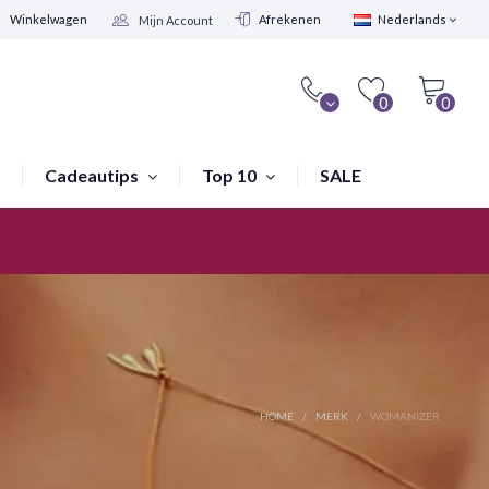
Winkelwagen
Afrekenen
Nederlands
Mijn Account
0
0
Cadeautips
Top 10
SALE
Winkel in Amsterdam
HOME
MERK
WOMANIZER