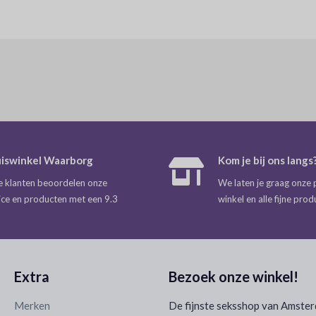
iswinkel Waarborg
Kom je bij ons langs
 klanten beoordelen onze
We laten je graag onze 
ice en producten met een 9.3
winkel en alle fijne prod
Extra
Bezoek onze winkel!
Merken
De fijnste seksshop van Amste