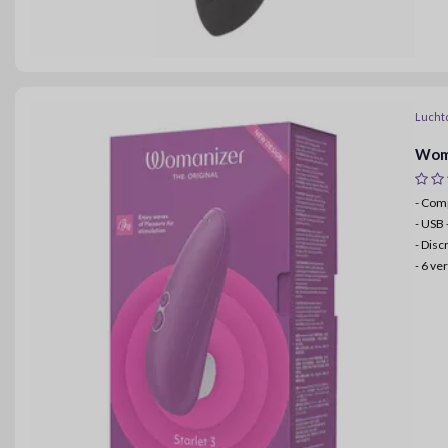
Lucht
Woma
- Com
-
USB 
-
Discr
-
6 ver