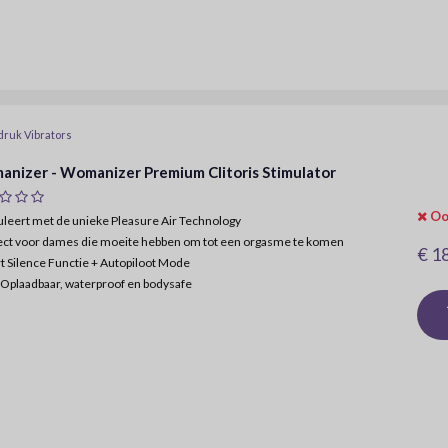
druk Vibrators
nizer - Womanizer Premium Clitoris Stimulator
Oo
muleert met de unieke Pleasure Air Technology
ect voor dames die moeite hebben om tot een orgasme te komen
€ 1
 Silence Functie + Autopiloot Mode
Oplaadbaar, waterproof en bodysafe