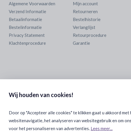
Algemene Voorwaarden
Mijn account
Verzend Informatie
Retourneren
Betaalinformatie
Bestelhistorie
Bestelinformatie
Verlanglijst
Privacy Statement
Retourprocedure
Klachtenprocedure
Garantie
Wij houden van cookies!
Door op "Accepteer alle cookies" te klikken gaat u akkoord met
websitenavigatie, het analyseren van websitegebruik en om ons
voor het personaliseren van advertenties.
Lees meer...