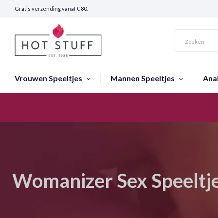
Gratis verzending vanaf € 80,-
Vrouwen Speeltjes
Mannen Speeltjes
Ana
Snelle Verzending (24 uur)
Womanizer Sex Speeltje