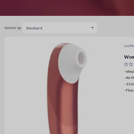
Sorteer op:
Standaard
Lucht
Woma
- Ide
-
Air P
-
11 in
-
Fluis