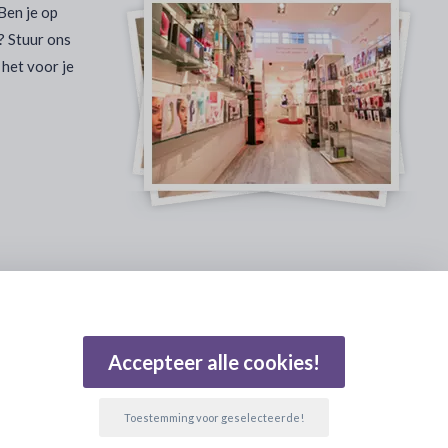
Ben je op
? Stuur ons
 het voor je
Gebaseerd op 502 beoordelingen
Accepteer alle cookies!
Toestemming voor geselecteerde!