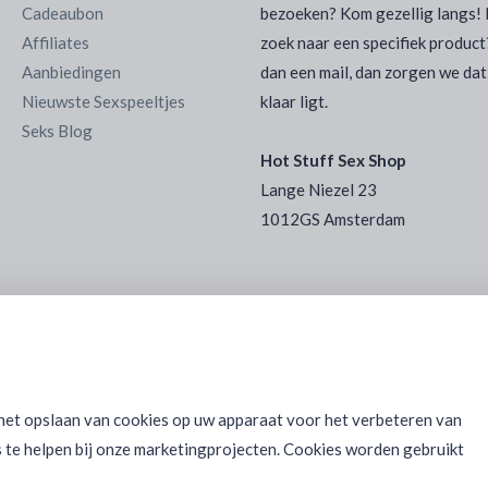
Cadeaubon
bezoeken? Kom gezellig langs! 
Affiliates
zoek naar een specifiek product
Aanbiedingen
dan een mail, dan zorgen we dat
Nieuwste Sexspeeltjes
klaar ligt.
Seks Blog
Hot Stuff Sex Shop
Lange Niezel 23
1012GS Amsterdam
 het opslaan van cookies op uw apparaat voor het verbeteren van
 te helpen bij onze marketingprojecten. Cookies worden gebruikt