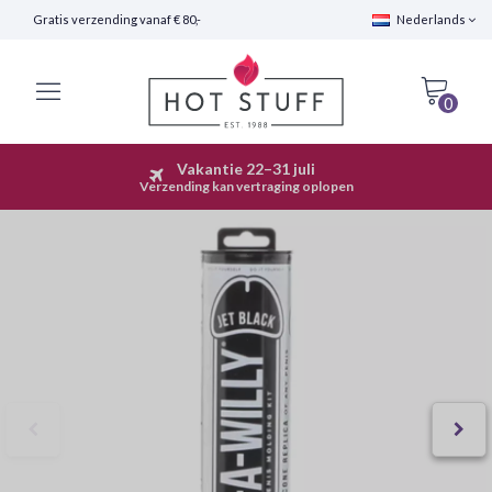
Gratis verzending vanaf € 80,-
Nederlands
0
Vakantie 22–31 juli
Snelle Verzending (24 uur)
Verzending kan vertraging oplopen