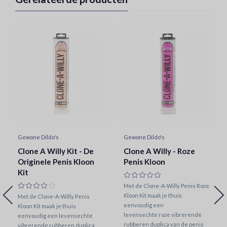
Gewone Dildo's
Gewone Dildo's
Clone A Willy Kit - De
Clone A Willy - Roze
Originele Penis Kloon
Penis Kloon
Kit
Met de Clone-A-Willy Penis Roze
Kloon Kit maak je thuis
Met de Clone-A-Willy Penis
eenvoudig een
Kloon Kit maak je thuis
levensechte roze vibrerende
eenvoudig een levensechte
rubberen duplica van de penis
vibrerende rubberen duplica