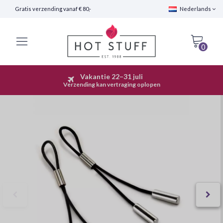
Gratis verzending vanaf € 80,-
Nederlands
0
Vakantie 22–31 juli
Snelle Verzending (24 uur)
Verzending kan vertraging oplopen