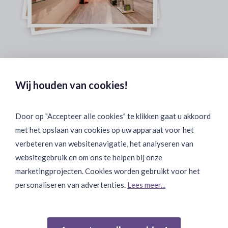
Veilig & Discreet Afrekenen:
Wij houden van cookies!
Door op "Accepteer alle cookies" te klikken gaat u akkoord
met het opslaan van cookies op uw apparaat voor het
Binnen 24 uur Discreet Bezorgd:
verbeteren van websitenavigatie, het analyseren van
websitegebruik en om ons te helpen bij onze
marketingprojecten. Cookies worden gebruikt voor het
personaliseren van advertenties.
Lees meer...
Join Onze Community: