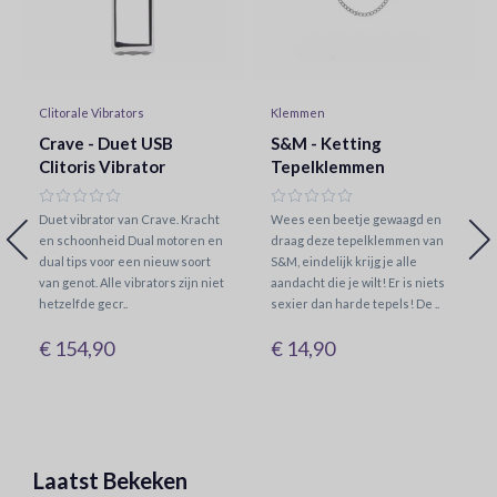
Clitorale Vibrators
Klemmen
Crave - Duet USB
S&M - Ketting
Clitoris Vibrator
Tepelklemmen
Duet vibrator van Crave. Kracht
Wees een beetje gewaagd en
en schoonheid Dual motoren en
draag deze tepelklemmen van
dual tips voor een nieuw soort
S&M, eindelijk krijg je alle
van genot. Alle vibrators zijn niet
aandacht die je wilt! Er is niets
hetzelfde gecr..
sexier dan harde tepels! De ..
€ 154,90
€ 14,90
Laatst Bekeken