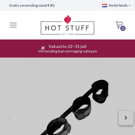
Gratis verzending vanaf € 80,-
Nederlands
0
Vakantie 22–31 juli
Snelle Verzending (24 uur)
Verzending kan vertraging oplopen