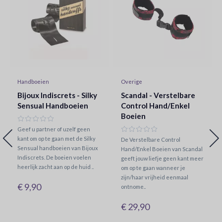
Handboeien
Overige
Bijoux Indiscrets - Silky
Scandal - Verstelbare
Sensual Handboeien
Control Hand/Enkel
Boeien
Geef u partner of uzelf geen
kant om op te gaan met de Silky
De Verstelbare Control
Sensual handboeien van Bijoux
Hand/Enkel Boeien van Scandal
Indiscrets. De boeien voelen
geeft jouw liefje geen kant meer
heerlijk zacht aan op de huid ..
om op te gaan wanneer je
zijn/haar vrijheid eenmaal
€ 9,90
ontnome..
€ 29,90