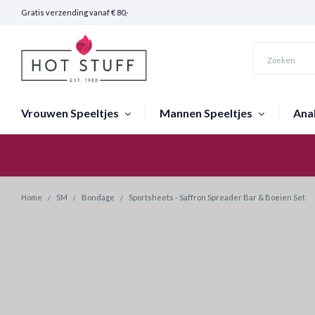
Gratis verzending vanaf € 80,-
Vrouwen Speeltjes
Mannen Speeltjes
Ana
Snelle Verzending (24 uur)
Home
SM
Bondage
Sportsheets - Saffron Spreader Bar & Boeien Set