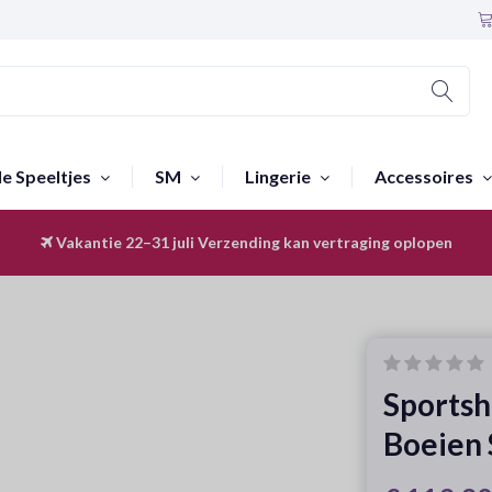
le Speeltjes
SM
Lingerie
Accessoires
Vakantie 22–31 juli
Discreet & Anoniem
Verzending kan vertraging oplopen
Sportsh
Boeien 