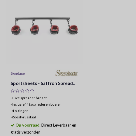
Bondage
Sportsheets - Saffron Spread..
-Luxe spreader bar set
-
Inclusief 4 faux lederen boeien
-
4 o-ringen
-
Roestvrijsstaal
Op voorraad:
Direct Leverbaar en
gratis verzonden