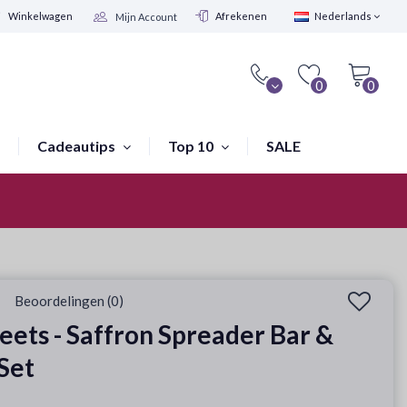
Winkelwagen
Afrekenen
Nederlands
Mijn Account
0
0
Cadeautips
Top 10
SALE
Winkel in Amsterdam
Beoordelingen (0)
eets - Saffron Spreader Bar &
Set