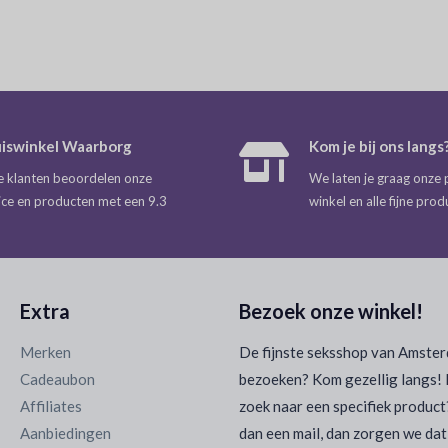
iswinkel Waarborg
Kom je bij ons langs
 klanten beoordelen onze
We laten je graag onze 
ice en producten met een 9.3
winkel en alle fijne prod
Extra
Bezoek onze winkel!
Merken
De fijnste seksshop van Amste
Cadeaubon
bezoeken? Kom gezellig langs! 
Affiliates
zoek naar een specifiek product
Aanbiedingen
dan een mail, dan zorgen we dat