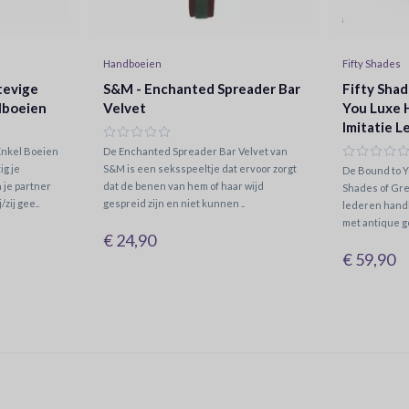
Handboeien
Fifty Shades
tevige
S&M - Enchanted Spreader Bar
Fifty Shad
lboeien
Velvet
You Luxe 
Imitatie L
Enkel Boeien
De Enchanted Spreader Bar Velvet van
ig je
S&M is een seksspeeltje dat ervoor zorgt
De Bound to Y
 je partner
dat de benen van hem of haar wijd
Shades of Gre
/zij gee..
gespreid zijn en niet kunnen ..
lederen handb
met antique g
€ 24,90
€ 59,90