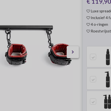
€ 119,9
Luxe spreade
Inclusief 4 
4 o-ringen
Roestvrijsst