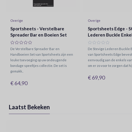
Overige
Overige
Sportsheets - Verstelbare
Sportsheets Edge - S
Spreader Bar en Boeien Set
Lederen Buckle Enke
De Verstelbare Spreader Bar en
De Stevige Lederen Buckle 
Handboeien Set van Sportsheets zijn een
van Sportsheets Edge bevest
leuke toevoeging op uw ondeugende
eenvoudig aan de enkels van
bondage speeltjes collectie. De set is
om er zo voor te zorgen dat hij
gemakk..
€ 69,90
€ 64,90
Laatst Bekeken