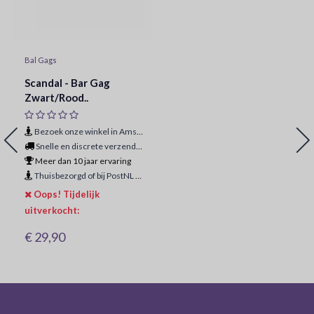
Bal Gags
Scandal - Bar Gag
Zwart/Rood..
Bezoek onze winkel in Amsterdam
Snelle en discrete verzending
Meer dan 10 jaar ervaring
Thuisbezorgd of bij PostNL ophaalpunt
Oops! Tijdelijk
uitverkocht:
€ 29,90