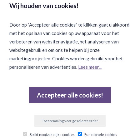
Wij houden van cookies!
Door op "Accepteer alle cookies" te klikken gaat u akkoord
met het opslaan van cookies op uw apparaat voor het
Binnen 24 uur Discreet Bezorgd:
verbeteren van websitenavigatie, het analyseren van
websitegebruik en om ons te helpen bij onze
marketingprojecten. Cookies worden gebruikt voor het
personaliseren van advertenties.
Lees meer...
Join Onze Community:
Accepteer alle cookies!
Reviews
Gebaseerd op 502 beoordelingen
Toestemming voor geselecteerde!
© Copyright 2026 Ten Twelve Lifestyle E-Commerce. Alle
Strikt noodzakelijke cookies
Functionele cookies