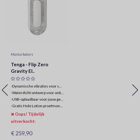
Masturbators
Tenga - Flip Zero
Gravity El..
-Dynamische vibraties voor subliem genot
-
Waterdicht ontwerp voor onbekommerd plezier
-
USB-oplaadbaar voor jouw gemak
-
Gratis Hole Lotion proefmonster inbegrepen
Oops! Tijdelijk
uitverkocht:
€ 259,90