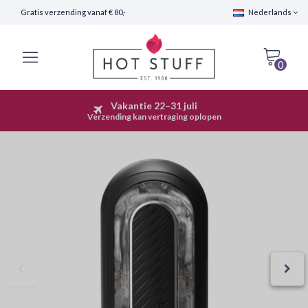
Gratis verzending vanaf € 80,-
Nederlands
0
Vakantie 22–31 juli
Snelle Verzending (24 uur)
Verzending kan vertraging oplopen