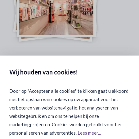
Veilig & Discreet Afrekenen:
Wij houden van cookies!
Door op "Accepteer alle cookies" te klikken gaat u akkoord
met het opslaan van cookies op uw apparaat voor het
Binnen 24 uur Discreet Bezorgd:
verbeteren van websitenavigatie, het analyseren van
websitegebruik en om ons te helpen bij onze
marketingprojecten. Cookies worden gebruikt voor het
personaliseren van advertenties.
Lees meer...
Join Onze Community: