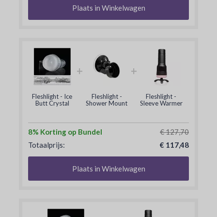
Plaats in Winkelwagen
+
+
Fleshlight - Ice
Fleshlight -
Fleshlight -
Butt Crystal
Shower Mount
Sleeve Warmer
8% Korting op Bundel
€ 127,70
Totaalprijs:
€ 117,48
Plaats in Winkelwagen