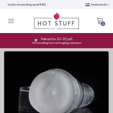
Gratis verzending vanaf € 80,-
Nederlands
0
Vakantie 22–31 juli
Snelle Verzending (24 uur)
Verzending kan vertraging oplopen