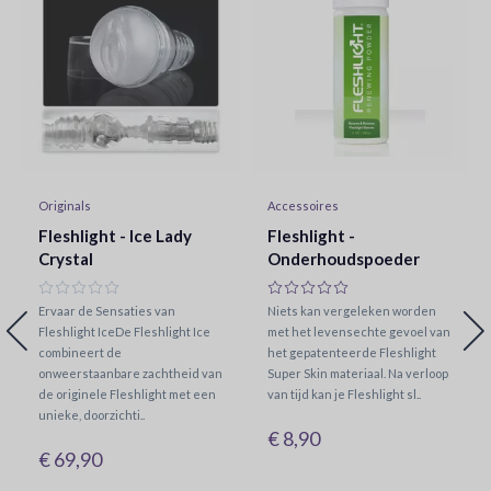
Originals
Accessoires
Fleshlight - Ice Lady
Fleshlight -
Crystal
Onderhoudspoeder
Ervaar de Sensaties van
Niets kan vergeleken worden
Fleshlight IceDe Fleshlight Ice
met het levensechte gevoel van
combineert de
het gepatenteerde Fleshlight
onweerstaanbare zachtheid van
Super Skin materiaal. Na verloop
de originele Fleshlight met een
van tijd kan je Fleshlight sl..
unieke, doorzichti..
€ 8,90
€ 69,90