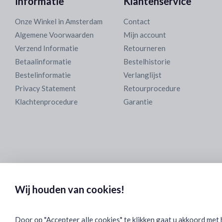
Informatie
Klantenservice
Onze Winkel in Amsterdam
Contact
Algemene Voorwaarden
Mijn account
Verzend Informatie
Retourneren
Betaalinformatie
Bestelhistorie
Bestelinformatie
Verlanglijst
Privacy Statement
Retourprocedure
Klachtenprocedure
Garantie
Wij houden van cookies!
Door op "Accepteer alle cookies" te klikken gaat u akkoord met