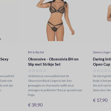
BH & Slip Set
Dames Linger
 Sexy
Obsessive - Obsessivia BH en
Daring Int
Slip met Strikje Set
Open Cup
ensualiteit
Ontketen je sensualiteit met de
De Daring Int
 Zoek niet
Obsessive Black Lingerie Set: Een
Body is het p
, met zijn
gewaagde en charmante outfit om je
die zich van 
..
zintuigen te prikkelen".Ben je op zoek naar
laten zien. Met
linge..
€ 17,90
€ 39,90