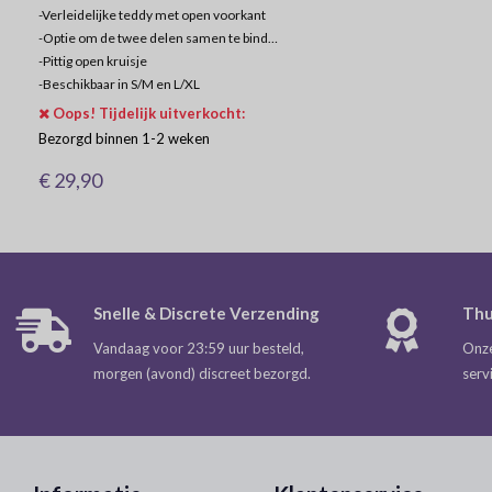
-Verleidelijke teddy met open voorkant
-
Optie om de twee delen samen te binden voor bedekking of blootstelling
-
Pittig open kruisje
-
Beschikbaar in S/M en L/XL
Oops! Tijdelijk uitverkocht:
Bezorgd binnen 1-2 weken
€ 29,90
Snelle & Discrete Verzending
Thu
Vandaag voor 23:59 uur besteld,
Onze
morgen (avond) discreet bezorgd.
serv