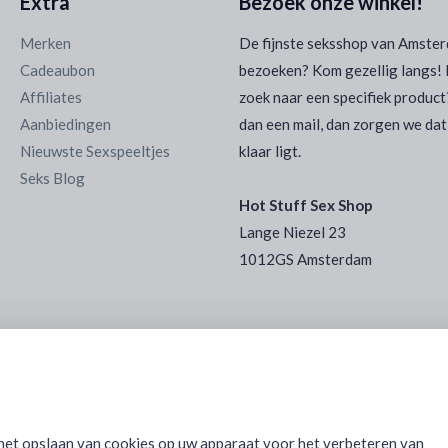
Extra
Bezoek onze winkel!
Merken
De fijnste seksshop van Amste
Cadeaubon
bezoeken? Kom gezellig langs! 
Affiliates
zoek naar een specifiek product
Aanbiedingen
dan een mail, dan zorgen we dat
Nieuwste Sexspeeltjes
klaar ligt.
Seks Blog
Hot Stuff Sex Shop
Lange Niezel 23
1012GS Amsterdam
 het opslaan van cookies op uw apparaat voor het verbeteren van