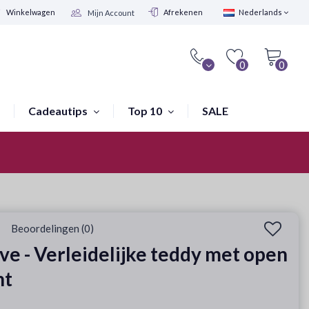
Winkelwagen
Afrekenen
Nederlands
Mijn Account
0
0
Cadeautips
Top 10
SALE
Winkel in Amsterdam
Beoordelingen (0)
ve - Verleidelijke teddy met open
nt