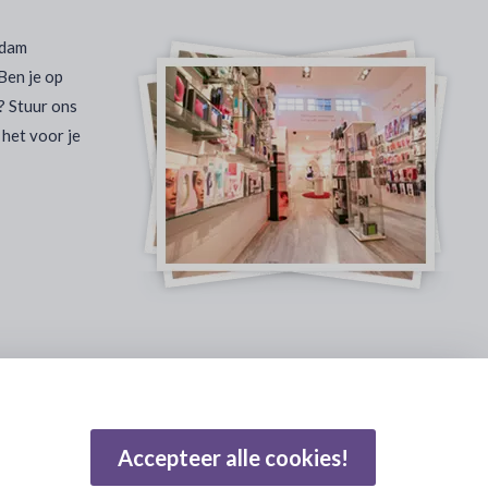
rdam
Ben je op
? Stuur ons
 het voor je
Gebaseerd op 502 beoordelingen
Accepteer alle cookies!