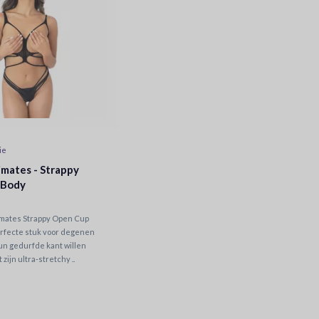
ie
imates - Strappy
 Body
imates Strappy Open Cup
erfecte stuk voor degenen
hun gedurfde kant willen
 zijn ultra-stretchy ..