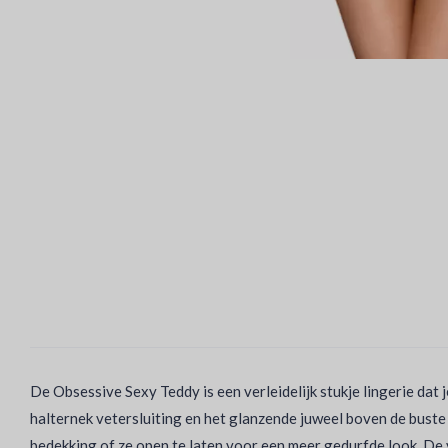
De Obsessive Sexy Teddy is een verleidelijk stukje lingerie dat 
halternek vetersluiting en het glanzende juweel boven de buste
bedekking of ze open te laten voor een meer gedurfde look. De 