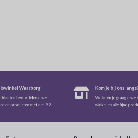
iswinkel Waarborg
Kom je bij ons langs
 klanten beoordelen onze
We laten je graag onze 
ice en producten met een 9.3
winkel en alle fijne prod