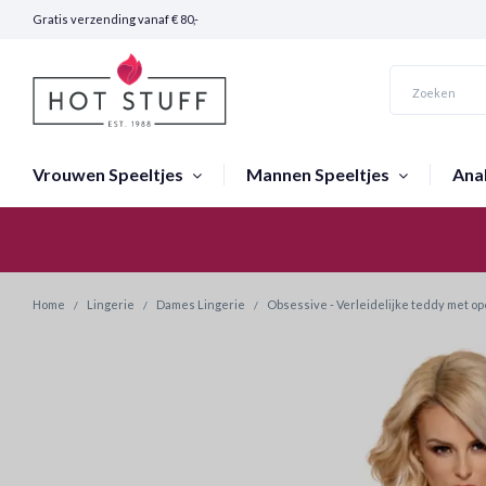
Gratis verzending vanaf € 80,-
Vrouwen Speeltjes
Mannen Speeltjes
Ana
Snelle Verzending (24 uur)
Home
Lingerie
Dames Lingerie
Obsessive - Verleidelijke teddy met o