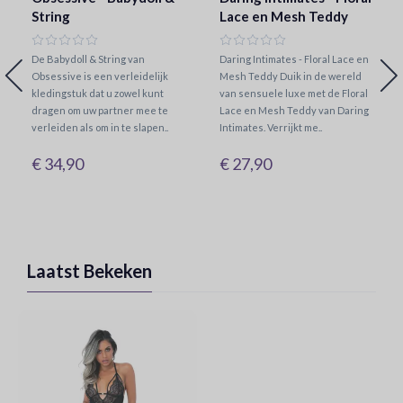
String
Lace en Mesh Teddy
De Babydoll & String van
Daring Intimates - Floral Lace en
Obsessive is een verleidelijk
Mesh Teddy Duik in de wereld
kledingstuk dat u zowel kunt
van sensuele luxe met de Floral
dragen om uw partner mee te
Lace en Mesh Teddy van Daring
verleiden als om in te slapen..
Intimates. Verrijkt me..
€ 34,90
€ 27,90
Laatst Bekeken