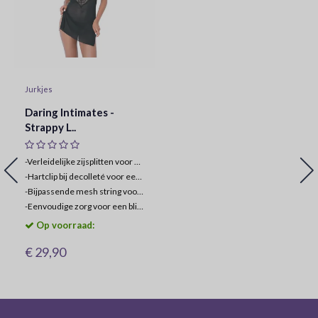
Jurkjes
Daring Intimates -
Strappy L..
-Verleidelijke zijsplitten voor extra allure.
-
Hartclip bij decolleté voor een onweerstaanbare touch.
-
Bijpassende mesh string voor een complete look.
-
Eenvoudige zorg voor een blijvende, luxueuze ervaring.
Op voorraad:
€ 29,90