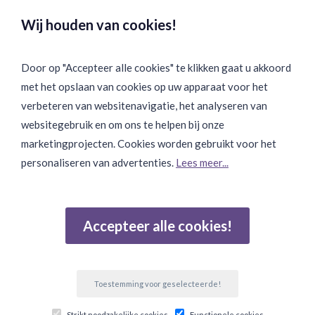
Veilig & Discreet Afrekenen:
Wij houden van cookies!
Door op "Accepteer alle cookies" te klikken gaat u akkoord
met het opslaan van cookies op uw apparaat voor het
Binnen 24 uur Discreet Bezorgd:
verbeteren van websitenavigatie, het analyseren van
websitegebruik en om ons te helpen bij onze
marketingprojecten. Cookies worden gebruikt voor het
personaliseren van advertenties.
Lees meer...
Join Onze Community:
Accepteer alle cookies!
Reviews
Gebaseerd op 502 beoordelingen
Toestemming voor geselecteerde!
© Copyright 2026 Ten Twelve Lifestyle E-Commerce. Alle
Strikt noodzakelijke cookies
Functionele cookies