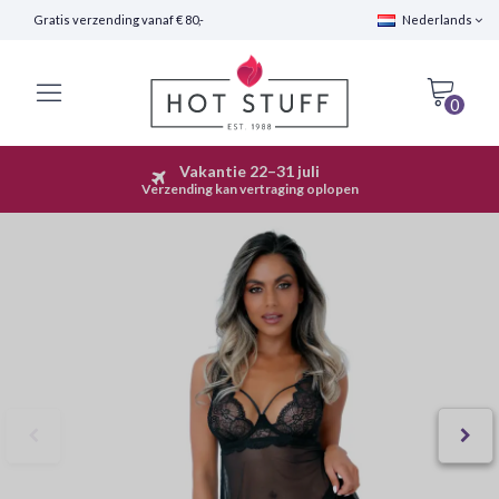
Gratis verzending vanaf € 80,-
Nederlands
0
Vakantie 22–31 juli
Snelle Verzending (24 uur)
Verzending kan vertraging oplopen