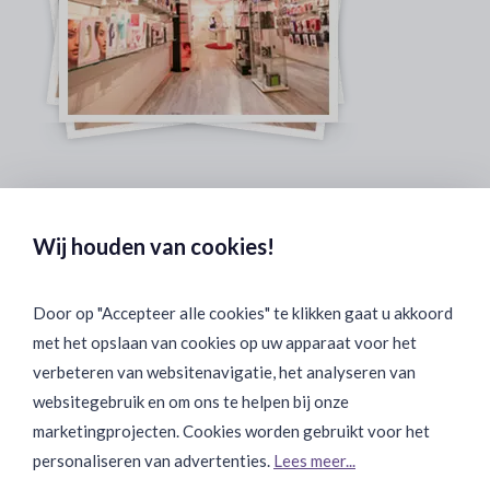
Veilig & Discreet Afrekenen:
Wij houden van cookies!
Door op "Accepteer alle cookies" te klikken gaat u akkoord
met het opslaan van cookies op uw apparaat voor het
Binnen 24 uur Discreet Bezorgd:
verbeteren van websitenavigatie, het analyseren van
websitegebruik en om ons te helpen bij onze
marketingprojecten. Cookies worden gebruikt voor het
personaliseren van advertenties.
Lees meer...
Join Onze Community: