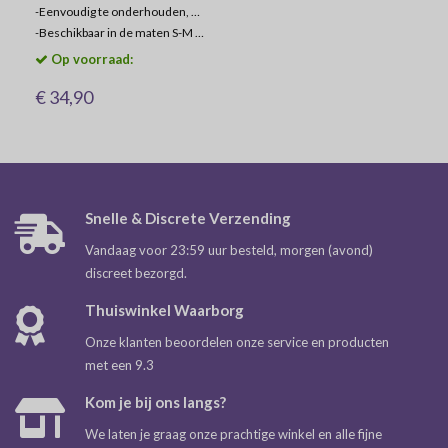
-
Eenvoudig te onderhouden, wasbaar in de machine
-
Beschikbaar in de maten S-M en L-XL
Op voorraad:
€ 34,90
Snelle & Discrete Verzending
Vandaag voor 23:59 uur besteld, morgen (avond)
discreet bezorgd.
Thuiswinkel Waarborg
Onze klanten beoordelen onze service en producten
met een 9.3
Kom je bij ons langs?
We laten je graag onze prachtige winkel en alle fijne