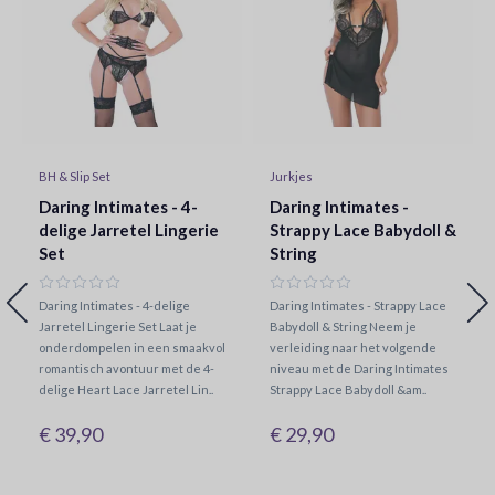
BH & Slip Set
Jurkjes
Daring Intimates - 4-
Daring Intimates -
delige Jarretel Lingerie
Strappy Lace Babydoll &
Set
String
Daring Intimates - 4-delige
Daring Intimates - Strappy Lace
Jarretel Lingerie Set Laat je
Babydoll & String Neem je
onderdompelen in een smaakvol
verleiding naar het volgende
romantisch avontuur met de 4-
niveau met de Daring Intimates
delige Heart Lace Jarretel Lin..
Strappy Lace Babydoll &am..
€ 39,90
€ 29,90