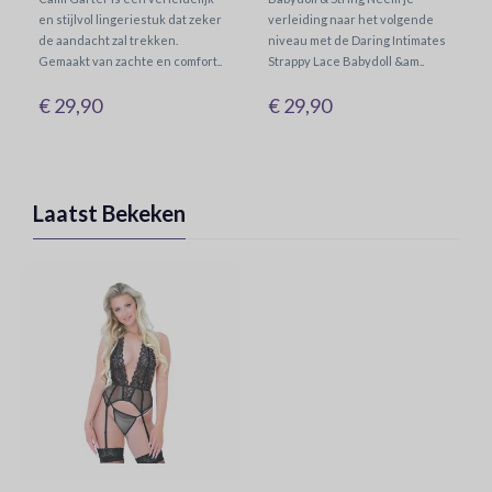
en stijlvol lingeriestuk dat zeker
verleiding naar het volgende
de aandacht zal trekken.
niveau met de Daring Intimates
Gemaakt van zachte en comfort..
Strappy Lace Babydoll &am..
€ 29,90
€ 29,90
Laatst Bekeken