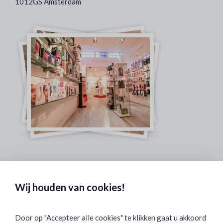
1012GS Amsterdam
Veilig & Discreet Afrekenen:
Wij houden van cookies!
Door op "Accepteer alle cookies" te klikken gaat u akkoord