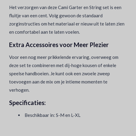
Het verzorgen van deze Cami Garter en String set is een
fluitje van een cent. Volg gewoon de standaard
zorginstructies om het materiaal er nieuw uit te laten zien
en comfortabel aan te laten voelen.
Extra Accessoires voor Meer Plezier
Voor een nog meer prikkelende ervaring, overweeg om
deze set te combineren met dij-hoge kousen of enkele
speelse handboeien. Je kunt ook een zwoele zweep
toevoegen aan de mix om je intieme momenten te
verhogen.
Specificaties:
Beschikbaar in: S-M en L-XL