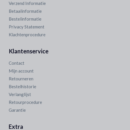
Verzend Informatie
Betaalinformatie
Bestelinformatie
Privacy Statement
Klachtenprocedure
Klantenservice
Contact
Mijn account
Retourneren
Bestelhistorie
Verlanglijst
Retourprocedure
Garantie
Extra