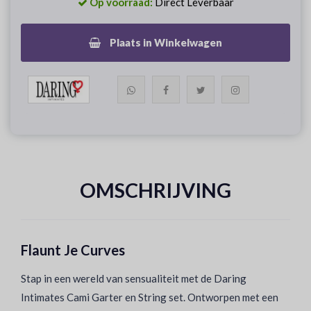
Op voorraad:
Direct Leverbaar
Plaats in Winkelwagen
OMSCHRIJVING
Flaunt Je Curves
Stap in een wereld van sensualiteit met de Daring
Intimates Cami Garter en String set. Ontworpen met een