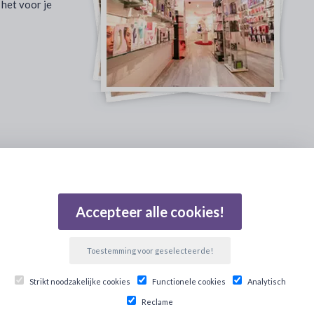
 het voor je
munity:
Reviews
Gebaseerd op 502 beoordelingen
Accepteer alle cookies!
Toestemming voor geselecteerde!
Strikt noodzakelijke cookies
Functionele cookies
Analytisch
Reclame