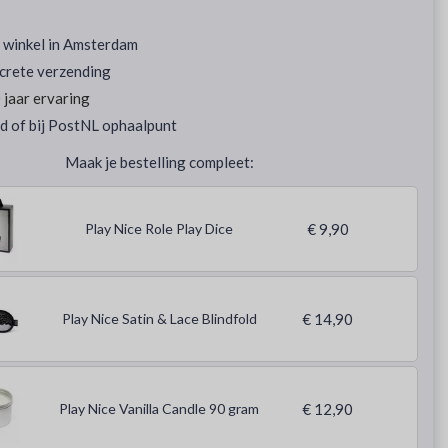
 winkel in Amsterdam
screte verzending
jaar ervaring
d of bij PostNL ophaalpunt
Maak je bestelling compleet:
Play Nice Role Play Dice
€ 9,90
Play Nice Satin & Lace Blindfold
€ 14,90
Play Nice Vanilla Candle 90 gram
€ 12,90