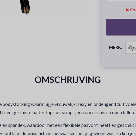
Oo
MERK:
OMSCHRIJVING
odystocking waarin jij je vrouwelijk, sexy en ondeugend zult voelen.
 een gekruiste halter top met straps, een open kruis en open billen.
en spandex, waardoor het een flexibele pasvorm heeft en geschikt i
deze outfit in de wasmachine meewassen met je gewone was, zo kun je 