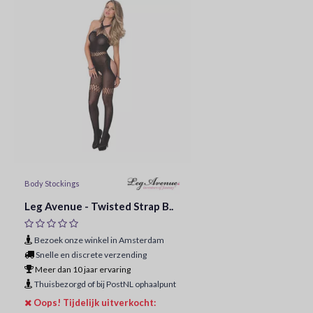
Body Stockings
Leg Avenue - Twisted Strap B..
Bezoek onze winkel in Amsterdam
Snelle en discrete verzending
Meer dan 10 jaar ervaring
Thuisbezorgd of bij PostNL ophaalpunt
Oops! Tijdelijk uitverkocht: