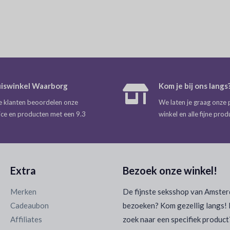
iswinkel Waarborg
Kom je bij ons langs
 klanten beoordelen onze
We laten je graag onze 
ice en producten met een 9.3
winkel en alle fijne prod
Extra
Bezoek onze winkel!
Merken
De fijnste seksshop van Amste
Cadeaubon
bezoeken? Kom gezellig langs! 
Affiliates
zoek naar een specifiek product