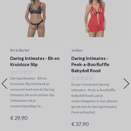
BH & Slip Set
Jurkjes
Daring Intimates - Bh en
Daring Intimates -
Kruisloze Slip
Peek-a-Boo Ruffle
Babydoll Rood
Daring Intimates - Bh en
Kruisloze Slip Ontsteek je
Ervaar Genot met Daring
sensuele kant met de Daring
Intimates - Peek-a-Boo Ruffle
Intimates bh en kruisloze slip.
Babydoll Rood Laat je
Ontworpen om je
onderdompelen in het ultieme
onweerstaanbaar te ..
genot met de Daring Intimates
Peek-a-Boo Ruf..
€ 29,90
€ 37,90