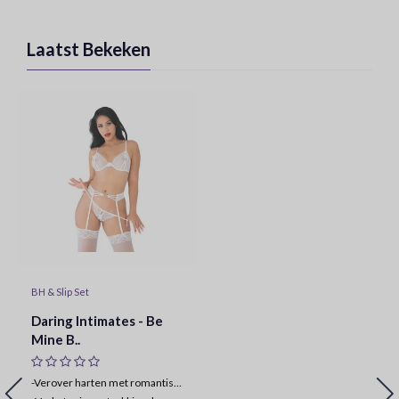
Laatst Bekeken
BH & Slip Set
Daring Intimates - Be
Mine B..
-Verover harten met romantische kant en een peek-a-boo accent.