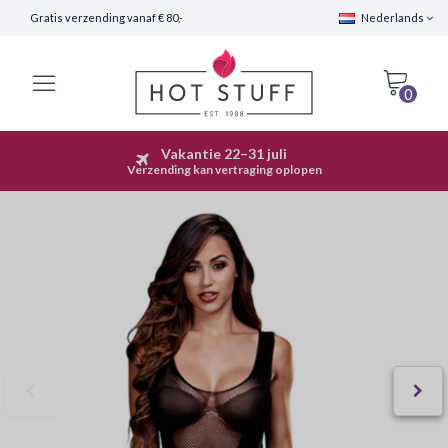
Gratis verzending vanaf € 80,-
Nederlands
0
Vakantie 22–31 juli
Snelle Verzending (24 uur)
Verzending kan vertraging oplopen