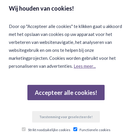
Veilig & Discreet Afrekenen:
Wij houden van cookies!
Door op "Accepteer alle cookies" te klikken gaat u akkoord
met het opslaan van cookies op uw apparaat voor het
Binnen 24 uur Discreet Bezorgd:
verbeteren van websitenavigatie, het analyseren van
websitegebruik en om ons te helpen bij onze
marketingprojecten. Cookies worden gebruikt voor het
personaliseren van advertenties.
Lees meer...
Join Onze Community:
Accepteer alle cookies!
Reviews
Gebaseerd op 502 beoordelingen
Toestemming voor geselecteerde!
© Copyright 2026 Ten Twelve Lifestyle E-Commerce. Alle
Strikt noodzakelijke cookies
Functionele cookies