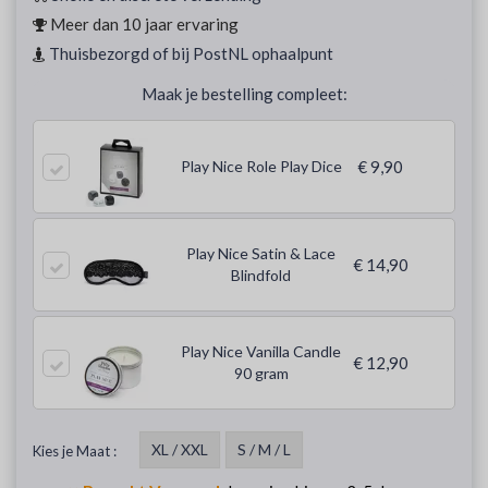
Meer dan 10 jaar ervaring
Thuisbezorgd of bij PostNL ophaalpunt
Maak je bestelling compleet:
Play Nice Role Play Dice
€ 9,90
Play Nice Satin & Lace
€ 14,90
Blindfold
Play Nice Vanilla Candle
€ 12,90
90 gram
XL / XXL
S / M / L
Kies je Maat :