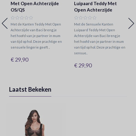
Met Open Achterzijde
Luipaard Teddy Met
OS/QS
Open Achterzijde
Met de Kanten Teddy Met Open
Met de Sensuele Kanten
Achterzijde van Baci breng je
Luipaard Teddy Met Open
het hoofd van je partner in mum
Achterzijde van Baci breng je
van tijd op hol. Deze prachtige en
het hoofd van je partner in mum
sensuele lingerie geeft ..
van tijd op hol. Deze prachtige en
sensue..
€ 29,90
€ 29,90
Laatst Bekeken