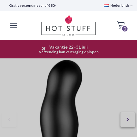
Gratis verzending vanaf € 80,-
Nederlands
0
Vakantie 22–31 juli
Snelle Verzending (24 uur)
Verzending kan vertraging oplopen