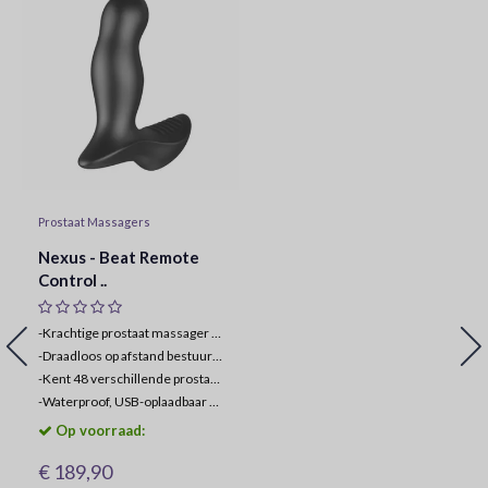
Prostaat Massagers
Nexus - Beat Remote
Control ..
-Krachtige prostaat massager voor gevorderden
-
Draadloos op afstand bestuurbaar tot 8 meter afstand
-
Kent 48 verschillende prostaat stimulatie opties
-
Waterproof, USB-oplaadbaar en bodysafe
Op voorraad:
€ 189,90