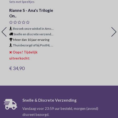
Sets met Speeltjes
Rianne S - Ana's Trilogie
On..
Bezoek onze winkel in Amsterdam
Snelle en discrete verzending
Meer dan 10 jaar ervaring
Thuisbezorgd of bij PostNL ophaalpunt
Oops! Tijdelijk
uitverkocht:
€ 34,90
Snelle & Discrete Verzending
Vandaag voor 23:59 uur besteld, morgen (avond)
discreet bezorgd.