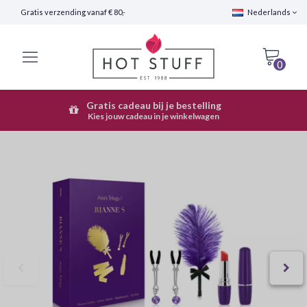
Gratis verzending vanaf € 80,-
Nederlands
0
Gratis cadeau bij je bestelling
Snelle Verzending (24 uur)
Kies jouw cadeau in je winkelwagen