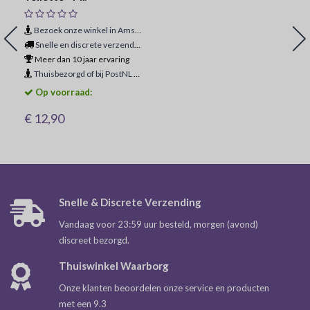
Bezoek onze winkel in Amsterdam
Snelle en discrete verzending
Meer dan 10 jaar ervaring
Thuisbezorgd of bij PostNL ophaalpunt
Op voorraad:
€ 12,90
Snelle & Discrete Verzending
Vandaag voor 23:59 uur besteld, morgen (avond)
discreet bezorgd.
Thuiswinkel Waarborg
Onze klanten beoordelen onze service en producten
met een 9.3