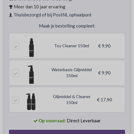
Meer dan 10 jaar ervaring
Thuisbezorgd of bij PostNL ophaalpunt
Maak je bestelling compleet:
Toy Cleaner 150ml
€ 9,90
Waterbasis Glijmiddel
€ 9,90
150ml
Glijmiddel & Cleaner
€ 17,90
150ml
Op voorraad:
Direct Leverbaar