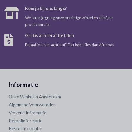
Kom je bij ons langs?
We laten je graag onze prachtige winkel en alle fijne
producten zien
Gratis achteraf betalen
Betaal je liever achteraf? Dat kan! Kies dan Afterpay
Informatie
Onze Winkel in Amsterdam
Algemene Voorwaarden
Verzend Informatie
Betaalinformatie
Bestelinformatie