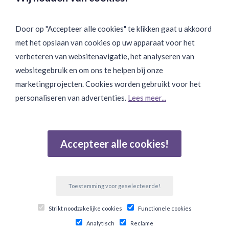
Door op "Accepteer alle cookies" te klikken gaat u akkoord
met het opslaan van cookies op uw apparaat voor het
Binnen 24 uur Discreet Bezorgd:
verbeteren van websitenavigatie, het analyseren van
websitegebruik en om ons te helpen bij onze
marketingprojecten. Cookies worden gebruikt voor het
personaliseren van advertenties.
Lees meer...
Join Onze Community:
Accepteer alle cookies!
Reviews
Gebaseerd op 502 beoordelingen
Toestemming voor geselecteerde!
© Copyright 2026 Ten Twelve Lifestyle E-Commerce. Alle
Strikt noodzakelijke cookies
Functionele cookies
prijzen zijn incl btw.
Analytisch
Reclame