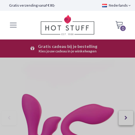
Gratis verzending vanaf € 80,-
Nederlands
0
Gratis cadeau bij je bestelling
Snelle Verzending (24 uur)
Kies jouw cadeau in je winkelwagen