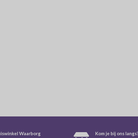
iswinkel Waarborg
Kom je bij ons langs