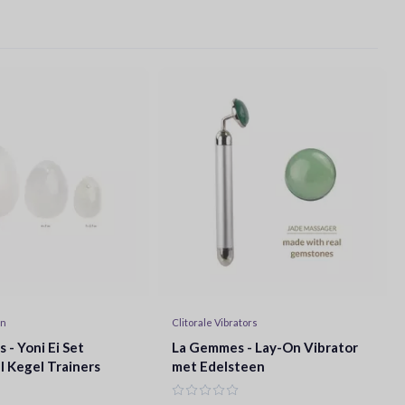
en
Clitorale Vibrators
- Yoni Ei Set
La Gemmes - Lay-On Vibrator
l Kegel Trainers
met Edelsteen