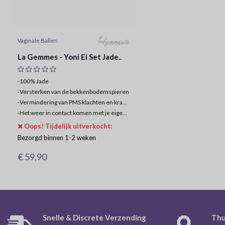
Vaginale Ballen
La Gemmes - Yoni Ei Set Jade..
-100% Jade
-
Versterken van de bekkenbodemspieren
-
Vermindering van PMS klachten en krampen
-
Het weer in contact komen met je eigen vrouwelijkheid
Oops! Tijdelijk uitverkocht:
Bezorgd binnen 1-2 weken
€ 59,90
Snelle & Discrete Verzending
Thu