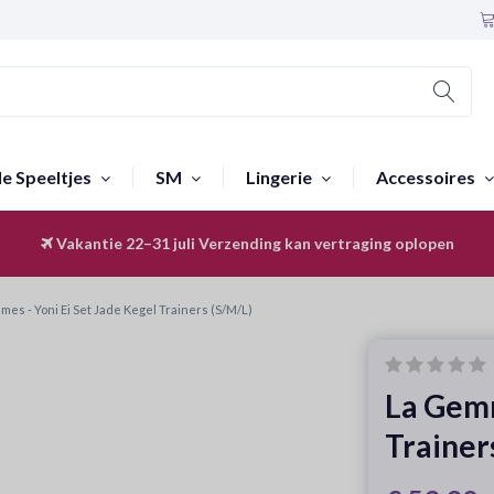
le Speeltjes
SM
Lingerie
Accessoires
Vakantie 22–31 juli
Discreet & Anoniem
Verzending kan vertraging oplopen
es - Yoni Ei Set Jade Kegel Trainers (S/M/L)
La Gemm
Trainer