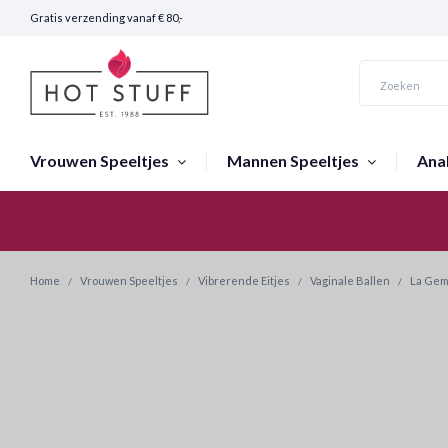
Gratis verzending vanaf € 80,-
Vrouwen Speeltjes
Mannen Speeltjes
Ana
Snelle Verzending (24 uur)
Home
Vrouwen Speeltjes
Vibrerende Eitjes
Vaginale Ballen
La Gemm