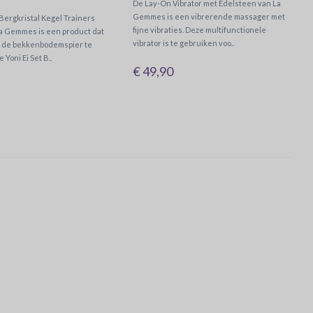
De Lay-On Vibrator met Edelsteen van La
Gemmes is een vibrerende massager met
 Bergkristal Kegel Trainers
fijne vibraties. Deze multifunctionele
La Gemmes is een product dat
vibrator is te gebruiken voo..
m de bekkenbodemspier te
 Yoni Ei Set B..
€ 49,90