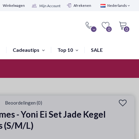
Winkelwagen
Afrekenen
Nederlands
Mijn Account
0
0
Cadeautips
Top 10
SALE
Winkel in Amsterdam
Beoordelingen (0)
es - Yoni Ei Set Jade Kegel
s (S/M/L)