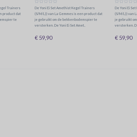
egel Trainers
De Yoni Ei Set Amethist Kegel Trainers
De Yoni Ei Set
n product dat
(S/M/L)) van La Gemmes is een product dat
(S/M/L)) van 
emspier te
je gebruikt om de bekkenbodemspier te
je gebruikt o
versterken. De Yoni Ei Set Amet..
versterken. De
€ 59,90
€ 59,90