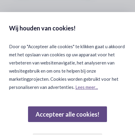
Veilig & Discreet Afrekenen:
Wij houden van cookies!
Door op "Accepteer alle cookies" te klikken gaat u akkoord
met het opslaan van cookies op uw apparaat voor het
Binnen 24 uur Discreet Bezorgd:
verbeteren van websitenavigatie, het analyseren van
websitegebruik en om ons te helpen bij onze
marketingprojecten. Cookies worden gebruikt voor het
personaliseren van advertenties.
Lees meer...
Join Onze Community:
Accepteer alle cookies!
Reviews
Gebaseerd op 502 beoordelingen