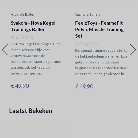
Vaginale Ballen
Vaginale Ballen
Svakom - Nova Kegel
FeelzToys - FemmeFit
Trainings Ballen
Pelvic Muscle Training
Set
De Nova Kegel Trainings Ballen
is een seksspeeltje voor
De vaginal training set versterkt
vrouwen waarmee de
de bekkenbodemspieren en kan
bekkenbodem spieren getraind
gebruikt worden door zowel
worden, ook wel kegelbal
beginners als gevorderden door
oefeningen genoe..
de verschillende gewichten in..
€ 49,90
€ 49,90
Laatst Bekeken