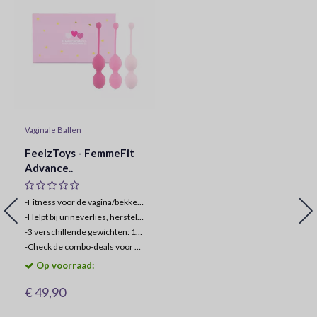
Vaginale Ballen
FeelzToys - FemmeFit
Advance..
-Fitness voor de vagina/bekkendbodemspier
-
Helpt bij urineverlies, herstel na bevalling
-
3 verschillende gewichten: 125g, 165g, 200g
-
Check de combo-deals voor korting!
Op voorraad:
€ 49,90