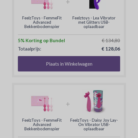
+
FeelzToys - FemmeFit
Feelztoys - Lea Vibrator
Advanced
met Glitters USB-
Bekkenbodemspier
oplaadbaar
Training Set 3 st
5% Korting op Bundel
€ 134,80
Totaalprijs:
€ 128,06
Plaats in Winkelwagen
+
FeelzToys - FemmeFit
FeelzToys - Daisy Joy Lay-
Advanced
On Vibrator USB-
Bekkenbodemspier
oplaadbaar
Training Set 3 st