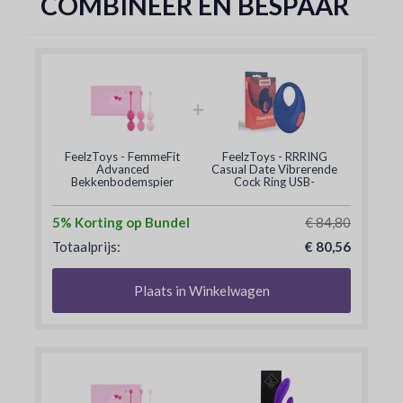
COMBINEER EN BESPAAR
+
FeelzToys - FemmeFit
FeelzToys - RRRING
Advanced
Casual Date Vibrerende
Bekkenbodemspier
Cock Ring USB-
Training Set 3 st
oplaadbaar
5% Korting op Bundel
€ 84,80
Totaalprijs:
€ 80,56
Plaats in Winkelwagen