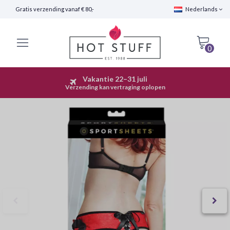
Gratis verzending vanaf € 80,-
Nederlands
0
Vakantie 22–31 juli
Snelle Verzending (24 uur)
Verzending kan vertraging oplopen