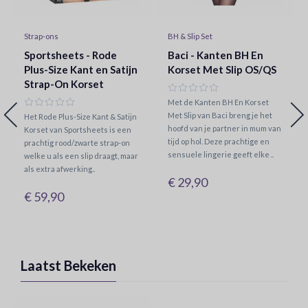
Strap-ons
BH & Slip Set
Sportsheets - Rode
Baci - Kanten BH En
Plus-Size Kant en Satijn
Korset Met Slip OS/QS
Strap-On Korset
Met de Kanten BH En Korset
Met Slip van Baci breng je het
Het Rode Plus-Size Kant & Satijn
hoofd van je partner in mum van
Korset van Sportsheets is een
tijd op hol. Deze prachtige en
prachtig rood/zwarte strap-on
sensuele lingerie geeft elke ..
welke u als een slip draagt, maar
als extra afwerking..
€ 29,90
€ 59,90
Laatst Bekeken