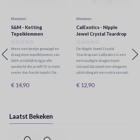
Klemmen
Klemmen
S&M - Ketting
CalExotics - Nipple
Tepelklemmen
Jewel Crystal Teardrop
Wees een beetje gewaagd en
De Nipple Jewel Crystal
draag deze tepelklemmen van
Teardrop van CalExotics is een
S&M, eindelijk krijg je alle
eenvoudig te dragen tepel
aandacht die je wilt! Er is niets
sieraad dat zowel een elegante
sexier dan harde tepels! De ..
uitstraling als een extra sensati..
€ 14,90
€ 12,90
Laatst Bekeken