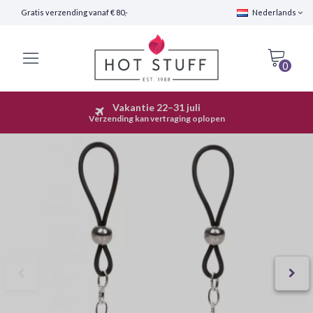
Gratis verzending vanaf € 80,-
Nederlands
0
Vakantie 22–31 juli
Snelle Verzending (24 uur)
Verzending kan vertraging oplopen