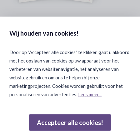
Veilig & Discreet Afrekenen:
Wij houden van cookies!
Door op "Accepteer alle cookies" te klikken gaat u akkoord
met het opslaan van cookies op uw apparaat voor het
Binnen 24 uur Discreet Bezorgd:
verbeteren van websitenavigatie, het analyseren van
websitegebruik en om ons te helpen bij onze
marketingprojecten. Cookies worden gebruikt voor het
personaliseren van advertenties.
Lees meer...
Join Onze Community:
Accepteer alle cookies!
Reviews