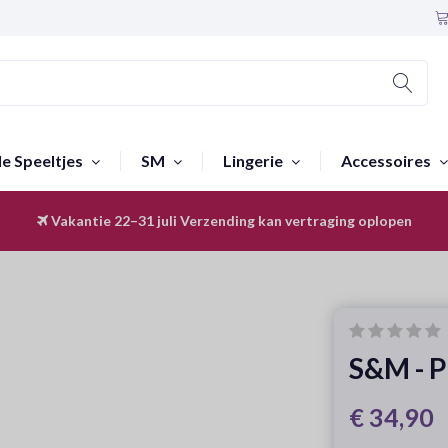
le Speeltjes
SM
Lingerie
Accessoires
Vakantie 22–31 juli
Discreet & Anoniem
Verzending kan vertraging oplopen
S&M - P
€ 34,90