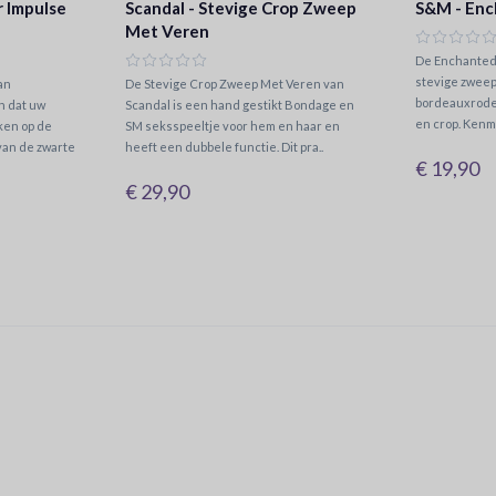
r Impulse
Scandal - Stevige Crop Zweep
S&M - Enc
Met Veren
De Enchanted
stevige zweep
an
De Stevige Crop Zweep Met Veren van
bordeauxrode
n dat uw
Scandal is een hand gestikt Bondage en
en crop. Kenm
kken op de
SM seksspeeltje voor hem en haar en
 van de zwarte
heeft een dubbele functie. Dit pra..
€ 19,90
€ 29,90