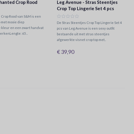
hanted Crop Rood
Leg Avenue - Stras Steentjes
Crop Top Lingerie Set 4 pcs
 Crop Rood van S&M is een
 met mooie diep
De Stras Steentjes Crop Top Lingerie Set 4
 kleur en een zwart handvat
pcs van Leg Avenue is een sexy outfit
erkenLengte: 65 ..
bestaande uit met stras steentjes
afgewerkte visnet crop top met..
€ 39,90