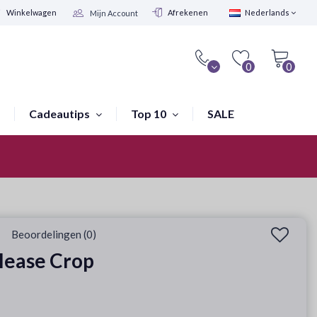
Winkelwagen
Afrekenen
Nederlands
Mijn Account
0
0
Cadeautips
Top 10
SALE
Winkel in Amsterdam
Beoordelingen (0)
lease Crop