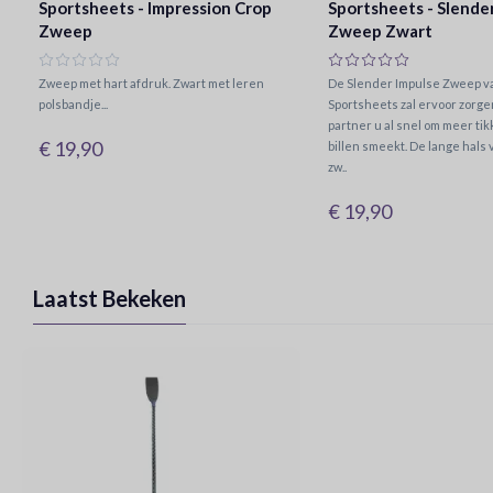
Sportsheets - Impression Crop
Sportsheets - Slende
Zweep
Zweep Zwart
Zweep met hart afdruk. Zwart met leren
De Slender Impulse Zweep v
polsbandje...
Sportsheets zal ervoor zorge
partner u al snel om meer ti
€ 19,90
billen smeekt. De lange hals
zw..
€ 19,90
Laatst Bekeken