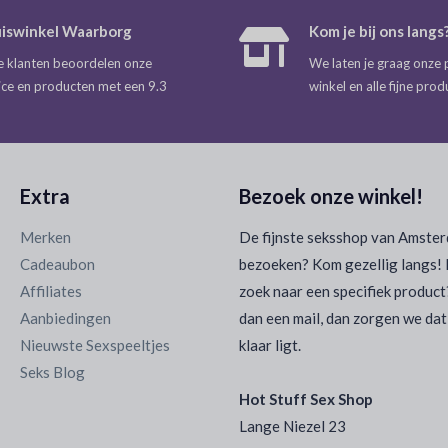
iswinkel Waarborg
Kom je bij ons langs
 klanten beoordelen onze
We laten je graag onze 
ice en producten met een 9.3
winkel en alle fijne prod
Extra
Bezoek onze winkel!
Merken
De fijnste seksshop van Amste
Cadeaubon
bezoeken? Kom gezellig langs! 
Affiliates
zoek naar een specifiek product
Aanbiedingen
dan een mail, dan zorgen we dat
Nieuwste Sexspeeltjes
klaar ligt.
Seks Blog
Hot Stuff Sex Shop
Lange Niezel 23