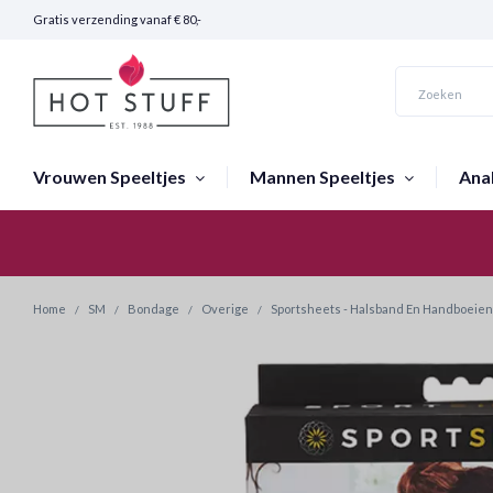
Gratis verzending vanaf € 80,-
Vrouwen Speeltjes
Mannen Speeltjes
Ana
Snelle Verzending (24 uur)
Home
SM
Bondage
Overige
Sportsheets - Halsband En Handboeien