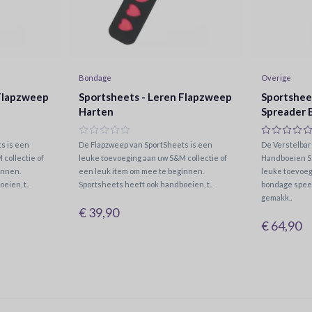
Bondage
Overige
 Flapzweep
Sportsheets - Leren Flapzweep
Sportshee
Harten
Spreader 
s is een
De Flapzweep van SportSheets is een
De Verstelbar
collectie of
leuke toevoeging aan uw S&M collectie of
Handboeien Se
innen.
een leuk item om mee te beginnen.
leuke toevoe
eien, t..
Sportsheets heeft ook handboeien, t..
bondage speelt
gemakk..
€ 39,90
€ 64,90