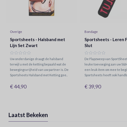
Overige
Bondage
Sportsheets - Halsband met
Sportsheets - Leren
Lijn Set Zwart
Slut
Uw onderdanige draagt de halsband
De Flapzweep van SportSheet
terwijl u met de ketting bepaald wat de
leuke toevoeging aan uw S&M 
bewegingsvrijheid van uw partner is. De
een leuk item om mee te beg
Sportsheets Halsband met Ketting gee..
Sportsheets heeft ook handbo
€ 44,90
€ 39,90
Laatst Bekeken