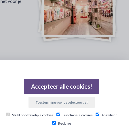
 het voor je
Gebaseerd op 502 beoordelingen
Accepteer alle cookies!
Toestemming voor geselecteerde!
Strikt noodzakelijke cookies
Functionele cookies
Analytisch
Reclame