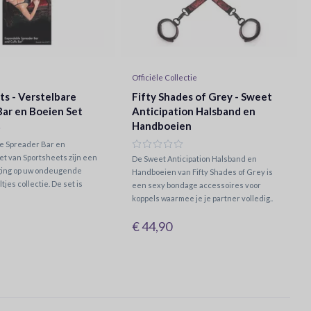
Officiële Collectie
ts - Verstelbare
Fifty Shades of Grey - Sweet
Bar en Boeien Set
Anticipation Halsband en
Handboeien
e Spreader Bar en
t van Sportsheets zijn een
De Sweet Anticipation Halsband en
ging op uw ondeugende
Handboeien van Fifty Shades of Grey is
jes collectie. De set is
een sexy bondage accessoires voor
koppels waarmee je je partner volledig..
€ 44,90