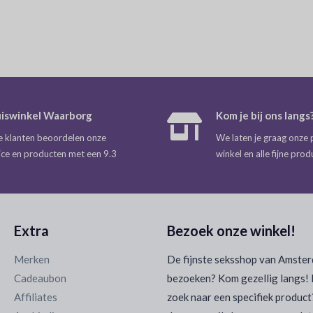
iswinkel Waarborg
Kom je bij ons langs
 klanten beoordelen onze
We laten je graag onze 
ice en producten met een 9.3
winkel en alle fijne prod
Extra
Bezoek onze winkel!
Merken
De fijnste seksshop van Amste
Cadeaubon
bezoeken? Kom gezellig langs! 
Affiliates
zoek naar een specifiek product