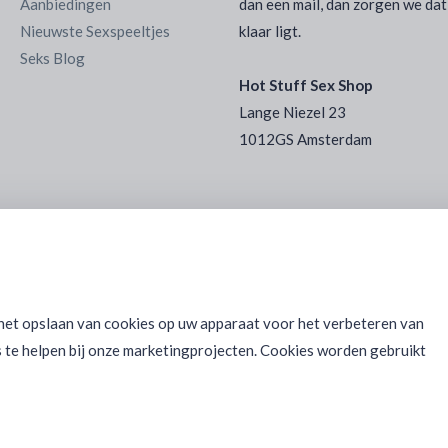
Aanbiedingen
dan een mail, dan zorgen we dat
Nieuwste Sexspeeltjes
klaar ligt.
Seks Blog
Hot Stuff Sex Shop
Lange Niezel 23
1012GS Amsterdam
 het opslaan van cookies op uw apparaat voor het verbeteren van
 te helpen bij onze marketingprojecten. Cookies worden gebruikt