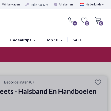
Winkelwagen
Afrekenen
Nederlands
Mijn Account
0
0
Cadeautips
Top 10
SALE
Winkel in Amsterdam
Beoordelingen (0)
eets - Halsband En Handboeien