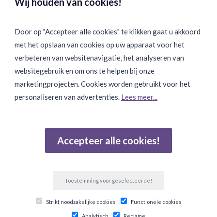
Wij houden van cookies!
Door op "Accepteer alle cookies" te klikken gaat u akkoord
met het opslaan van cookies op uw apparaat voor het
Binnen 24 uur Discreet Bezorgd:
verbeteren van websitenavigatie, het analyseren van
websitegebruik en om ons te helpen bij onze
marketingprojecten. Cookies worden gebruikt voor het
personaliseren van advertenties.
Lees meer...
Join Onze Community:
Accepteer alle cookies!
Reviews
Gebaseerd op 502 beoordelingen
Toestemming voor geselecteerde!
© Copyright 2026 Ten Twelve Lifestyle E-Commerce. Alle
Strikt noodzakelijke cookies
Functionele cookies
prijzen zijn incl btw.
Analytisch
Reclame