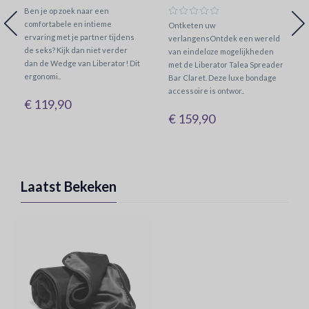
Ben je op zoek naar een
comfortabele en intieme
Ontketen uw
ervaring met je partner tijdens
verlangensOntdek een wereld
de seks? Kijk dan niet verder
van eindeloze mogelijkheden
dan de Wedge van Liberator! Dit
met de Liberator Talea Spreader
ergonomi..
Bar Claret. Deze luxe bondage
accessoire is ontwor..
€ 119,90
€ 159,90
Laatst Bekeken