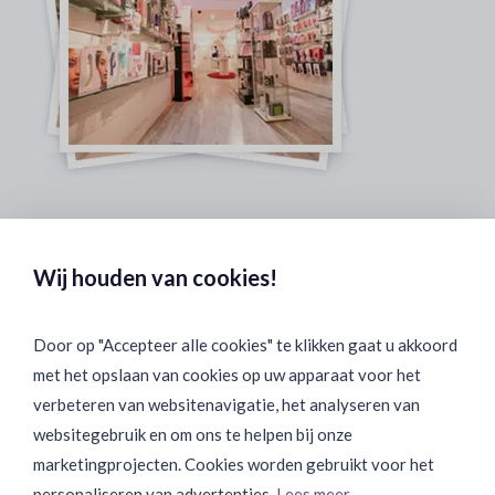
Veilig & Discreet Afrekenen:
Wij houden van cookies!
Door op "Accepteer alle cookies" te klikken gaat u akkoord
met het opslaan van cookies op uw apparaat voor het
Binnen 24 uur Discreet Bezorgd:
verbeteren van websitenavigatie, het analyseren van
websitegebruik en om ons te helpen bij onze
marketingprojecten. Cookies worden gebruikt voor het
personaliseren van advertenties.
Lees meer...