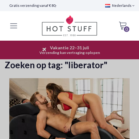
Gratis verzending vanaf € 80,-
Nederlands
0
Vakantie 22–31 juli
Snelle Verzending (24 uur)
Verzending kan vertraging oplopen
Zoeken op tag:
"liberator"