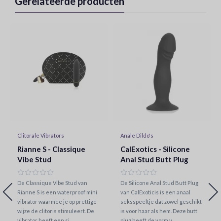
Gerelateerde producten
Clitorale Vibrators
Anale Dildo's
Rianne S - Classique
CalExotics - Silicone
Vibe Stud
Anal Stud Butt Plug
De Classique Vibe Stud van
De Silicone Anal Stud Butt Plug
Rianne S is een waterproof mini
van CalExoticis is een anaal
vibrator waarmee je op prettige
seksspeeltje dat zowel geschikt
wijze de clitoris stimuleert. De
is voor haar als hem. Deze butt
vibrator heeft een si..
plug heeft de vorm v..