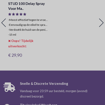
STUD 100 Delay Spray
Voor Ma..
-Meest effectief tegen te vroeg klaarkomen
-
Eenvoudig op de eikel te sprayen
-
Verdoofd de huid van de penis lichtelijk
-
15 ml
Oops! Tijdelijk
uitverkocht:
€ 29,90
Snelle & Discrete Verzending
Vandaag voor 23:59 uur besteld, morgen (avond)
discreet bezorgd.