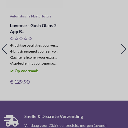
Automatische Masturbators
Lovense - Gush Glans 2
App B..
-Krachtige oscillaties voor verbeterde stimulatie
-
Handsfree genot voor een volledig meeslepende ervaring
-
Zachter siliconen voor extra comfort en dekking
-
App-bediening voor gepersonaliseerd en langeafstandsplezier
Op voorraad:
€ 129,90
Snelle & Discrete Verzending
Vandaag voor 23:59 uur besteld, morgen (avond)