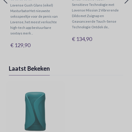
Sensitieve Technologie met
Lovense Gush Glans (eikel)
Lovense Mission 2 Vibrerende
MasturbatorHet nieuwste
Dildo met Zuignap en
seksspeeltje voor de penis van
Geavanceerde Touch-Sense
Lovense, het meest verkochte
Technologie Ontdek de..
high-tech app bestuurbare
sextoys merk ..
€ 134,90
€ 129,90
Laatst Bekeken