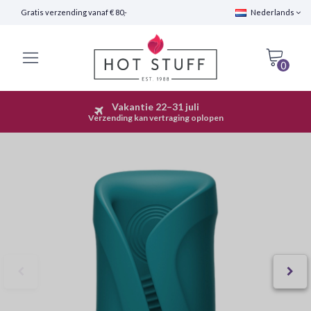
Gratis verzending vanaf € 80,-
Nederlands
0
Vakantie 22–31 juli
Snelle Verzending (24 uur)
Verzending kan vertraging oplopen