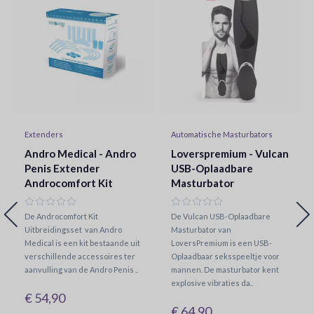
Extenders
Automatische Masturbators
Andro Medical - Andro
Loverspremium - Vulcan
Penis Extender
USB-Oplaadbare
Androcomfort Kit
Masturbator
De Androcomfort Kit
De Vulcan USB-Oplaadbare
Uitbreidingsset van Andro
Masturbator van
Medical is een kit bestaande uit
LoversPremium is een USB-
verschillende accessoires ter
Oplaadbaar seksspeeltje voor
aanvulling van de Andro Penis ..
mannen. De masturbator kent
explosive vibraties da..
€ 54,90
€ 64,90