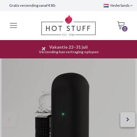
Gratis verzending vanaf € 80,-
Nederlands
0
Vakantie 22–31 juli
Snelle Verzending (24 uur)
Verzending kan vertraging oplopen