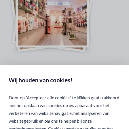
Veilig & Discreet Afrekenen:
Wij houden van cookies!
Door op "Accepteer alle cookies" te klikken gaat u akkoord
met het opslaan van cookies op uw apparaat voor het
Binnen 24 uur Discreet Bezorgd:
verbeteren van websitenavigatie, het analyseren van
websitegebruik en om ons te helpen bij onze
marketingprojecten. Cookies worden gebruikt voor het