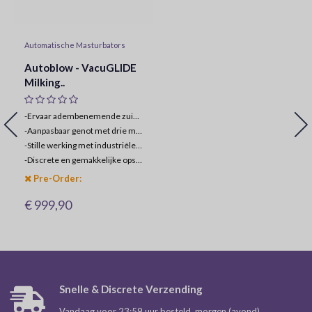
Automatische Masturbators
Autoblow - VacuGLIDE
Milking..
-Ervaar adembenemende zuigkracht met door gebruiker gedefinieerde intensiteit
-
Aanpasbaar genot met drie maten penisontvangers
-
Stille werking met industriële mechanismen
-
Discrete en gemakkelijke opslag met een hoogwaardige rugzak
Pre-Order:
€ 999,90
Snelle & Discrete Verzending
Vandaag voor 23:59 uur besteld, morgen (avond)