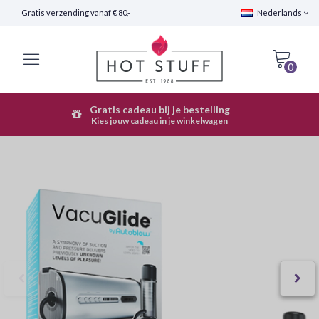
Gratis verzending vanaf € 80,-
Nederlands
0
Gratis cadeau bij je bestelling
Snelle Verzending (24 uur)
Kies jouw cadeau in je winkelwagen