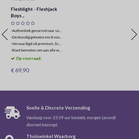
Fleshlight - Fleshjack
Boys ..
-Authentiek gevormd naar superster Reno Gold.
-
Deskundig getextureerd voor ongeëvenaarde sensaties.
-
Vervaardigd uit premium, lichaamsveilige materialen.
-
Riant bemeten om aan alle wensen te voldoen.
Op voorraad:
€ 69,90
Snelle & Discrete Verzending
Vandaag voor 23:59 uur besteld, morgen (avond)
discreet bezorgd.
Thuiswinkel Waarborg