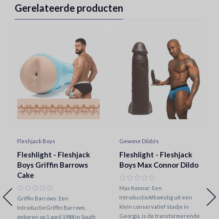
Gerelateerde producten
Fleshjack Boys
Gewone Dildo's
Fleshlight - Fleshjack
Fleshlight - Fleshjack
Boys Griffin Barrows
Boys Max Connor Dildo
Cake
Max Konnor: Een
IntroductieAfkomstig uit een
Griffin Barrows: Een
klein conservatief stadje in
IntroductieGriffin Barrows,
Georgia, is de transformerende
geboren op 1 april 1988 in South