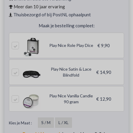
Meer dan 10 jaar ervaring
Thuisbezorgd of bij PostNL ophaalpunt
Maak je bestelling compleet:
Play Nice Role Play Dice
€ 9,90
Play Nice Satin & Lace
€ 14,90
Blindfold
Play Nice Vanilla Candle
€ 12,90
90 gram
S / M
L / XL
Kies je Maat :