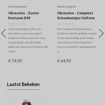
Sexy Kostuums
Dames Lingerie
Obsessive - Zuster
Obsessive - Compleet
Kostuum S/M
Schoolmeisjes Uniform
Ooh verpleegster wilt u me
Het Compleet Schoolmeisjes
misschien even verzorgen?
Uniform in de Rood Witte variant
Maak van elke vrouw een sexy
is een onschuldig, maar onwijs
verpleegster met dit mooie
sexy kostuum om uw partner
pakje van Obsessive lingerie. Dit
mee te verleiden. Vandaag bent
setje i..
u..
€ 74,90
€ 64,90
Laatst Bekeken