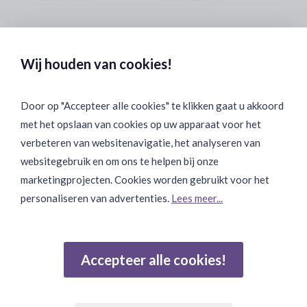
Veilig & Discreet Afrekenen:
Wij houden van cookies!
Door op "Accepteer alle cookies" te klikken gaat u akkoord
met het opslaan van cookies op uw apparaat voor het
Binnen 24 uur Discreet Bezorgd:
verbeteren van websitenavigatie, het analyseren van
websitegebruik en om ons te helpen bij onze
marketingprojecten. Cookies worden gebruikt voor het
personaliseren van advertenties.
Lees meer...
Join Onze Community:
Accepteer alle cookies!
Reviews
Gebaseerd op 502 beoordelingen