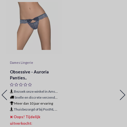
Dames Lingerie
Obsessive - Auroria
Panties..
Bezoek onze winkel in Amsterdam
Snelle en discrete verzending
Meer dan 10 jaar ervaring
Thuisbezorgd of bij PostNL ophaalpunt
Oops! Tijdelijk
uitverkocht: