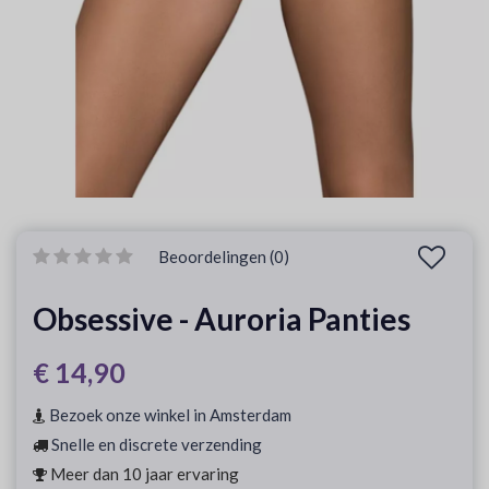
Beoordelingen (0)
Obsessive - Auroria Panties
€ 14,90
Bezoek onze winkel in Amsterdam
Snelle en discrete verzending
Meer dan 10 jaar ervaring