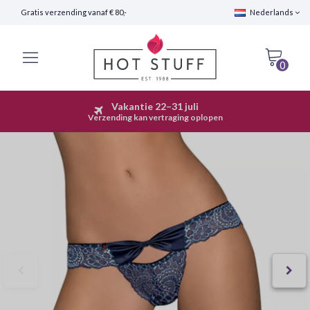
Gratis verzending vanaf € 80,-
Nederlands
0
Vakantie 22–31 juli
Snelle Verzending (24 uur)
Verzending kan vertraging oplopen