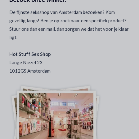
De fijnste seksshop van Amsterdam bezoeken? Kom
gezellig langs! Ben je op zoek naar een specifiek product?
Stuur ons dan een mail, dan zorgen we dat het voor je klaar
ligt.
Hot Stuff Sex Shop
Lange Niezel 23
1012GS Amsterdam