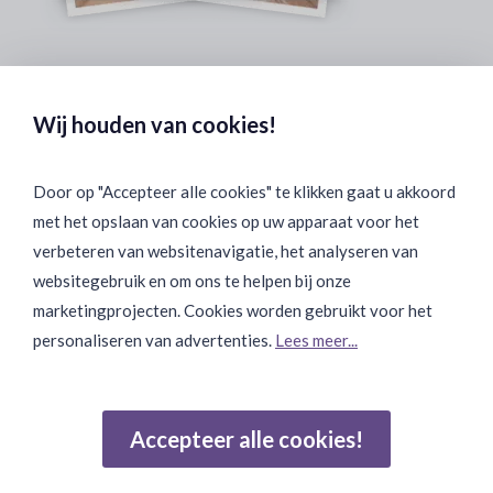
Veilig & Discreet Afrekenen:
Wij houden van cookies!
Door op "Accepteer alle cookies" te klikken gaat u akkoord
met het opslaan van cookies op uw apparaat voor het
Binnen 24 uur Discreet Bezorgd:
verbeteren van websitenavigatie, het analyseren van
websitegebruik en om ons te helpen bij onze
marketingprojecten. Cookies worden gebruikt voor het
personaliseren van advertenties.
Lees meer...
Join Onze Community:
Accepteer alle cookies!
Reviews