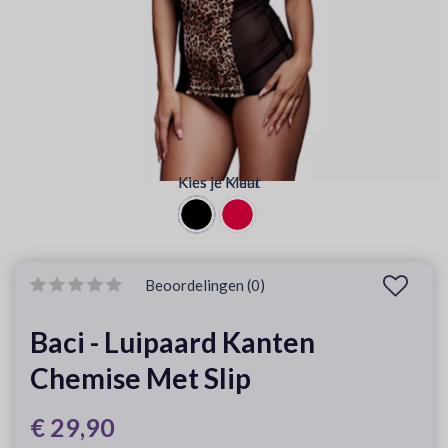
Kies je Maat
Kies je Kleur
Beoordelingen (0)
Baci - Luipaard Kanten
Chemise Met Slip
€ 29,90