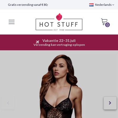
Gratis verzending vanaf € 80,-
Nederlands
0
Vakantie 22–31 juli
Snelle Verzending (24 uur)
Verzending kan vertraging oplopen