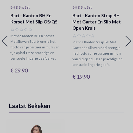
BH & Slip Set
BH & Slip Set
Baci - Kanten BH En
Baci - Kanten Strap BH
Korset Met Slip OS/QS
Met Garter En Slip Met
Open Kruis
Met de Kanten BH En Korset
Met Slip van Baci breng je het
Met de Kanten Strap BH Met
hoofd van je partner in mum van
Garter En Slip van Baci breng je
tijd op hol. Deze prachtige en
het hoofd van je partner in mum
sensuele lingerie geeft elke ..
van tijd op hol. Deze prachtige en
sensuele lingerie geeft..
€ 29,90
€ 19,90
Laatst Bekeken