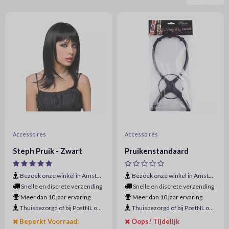
Accessoires
Accessoires
Steph Pruik - Zwart
Pruikenstandaard
Bezoek onze winkel in Amsterdam
Bezoek onze winkel in Amsterdam
Snelle en discrete verzending
Snelle en discrete verzending
Meer dan 10 jaar ervaring
Meer dan 10 jaar ervaring
Thuisbezorgd of bij PostNL ophaalpunt
Thuisbezorgd of bij PostNL ophaalpunt
Beperkt Voorraad:
Oops! Tijdelijk