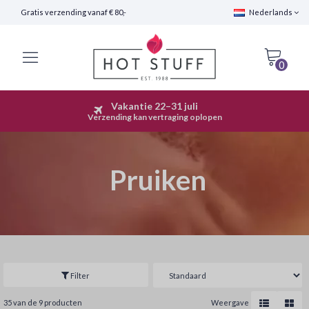
Gratis verzending vanaf € 80,-
Nederlands
0
Vakantie 22–31 juli
Snelle Verzending (24 uur)
Verzending kan vertraging oplopen
Pruiken
Filter
35 van de 9 producten
Weergave