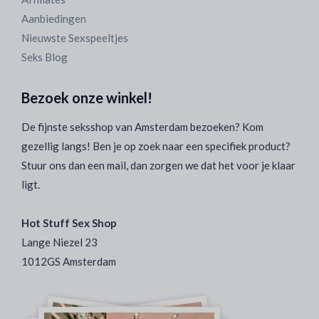
Aanbiedingen
Nieuwste Sexspeeltjes
Seks Blog
Bezoek onze winkel!
De fijnste seksshop van Amsterdam bezoeken? Kom
gezellig langs! Ben je op zoek naar een specifiek product?
Stuur ons dan een mail, dan zorgen we dat het voor je klaar
ligt.
Hot Stuff Sex Shop
Lange Niezel 23
1012GS Amsterdam