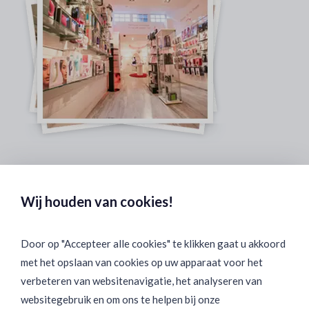
Veilig & Discreet Afrekenen:
Wij houden van cookies!
Door op "Accepteer alle cookies" te klikken gaat u akkoord
met het opslaan van cookies op uw apparaat voor het
Binnen 24 uur Discreet Bezorgd:
verbeteren van websitenavigatie, het analyseren van
websitegebruik en om ons te helpen bij onze