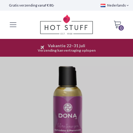
Gratis verzending vanaf € 80,-
Nederlands
0
Vakantie 22–31 juli
Snelle Verzending (24 uur)
Verzending kan vertraging oplopen