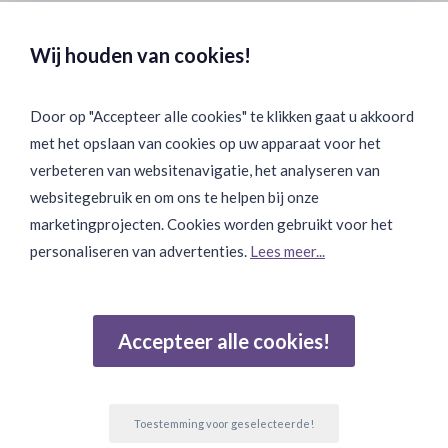
Veilig & Discreet Afrekenen:
Wij houden van cookies!
Door op "Accepteer alle cookies" te klikken gaat u akkoord
met het opslaan van cookies op uw apparaat voor het
Binnen 24 uur Discreet Bezorgd:
verbeteren van websitenavigatie, het analyseren van
websitegebruik en om ons te helpen bij onze
marketingprojecten. Cookies worden gebruikt voor het
personaliseren van advertenties.
Lees meer...
Join Onze Community:
Accepteer alle cookies!
Reviews
Gebaseerd op 502 beoordelingen
Toestemming voor geselecteerde!